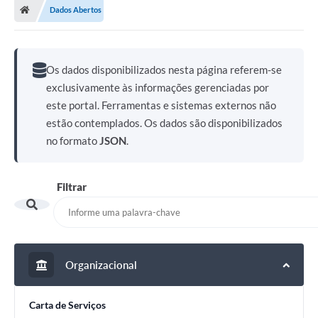
Dados Abertos
Prefeitura
ACESSO À INFORMAÇÃO
Os dados disponibilizados nesta página referem-se
Publicações Oficiais
exclusivamente às informações gerenciadas por
este portal. Ferramentas e sistemas externos não
Turismo
estão contemplados. Os dados são disponibilizados
Notícias
no formato
JSON
.
Contato
Filtrar
Obras
Portal do Servidor
Nota Fiscal Eletrônica NFS-e
Organizacional
Serviços ao Cidadão
IPTU
Carta de Serviços