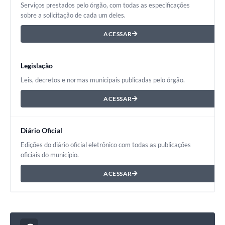
Serviços prestados pelo órgão, com todas as especificações
Galeria de Fotos
sobre a solicitação de cada um deles.
Arquivos para Download
ACESSAR
Secretarias
Legislação
Projetos
Leis, decretos e normas municipais publicadas pelo órgão.
Contas Públicas
ACESSAR
Legislação
Editais
Diário Oficial
Edições do diário oficial eletrônico com todas as publicações
Links
oficiais do município.
Serviços Online
ACESSAR
Telefones Úteis
Transparência