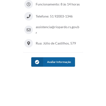
Galeria de Fotos
Funcionamento: 8 às 14 horas
Arquivos para Download
Telefone: 51 92003-1346
Secretarias
assistencia@riopardo.rs.gov.b
Projetos
r
Contas Públicas
Rua: Júlio de Castilhos, 579
Legislação
Editais
Avaliar Informação
Links
Serviços Online
Telefones Úteis
Transparência