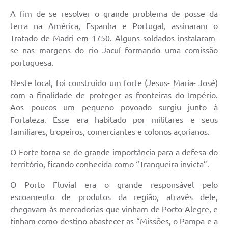
Galeria de Fotos
A fim de se resolver o grande problema de posse da
terra na América, Espanha e Portugal, assinaram o
Arquivos para Download
Tratado de Madri em 1750. Alguns soldados instalaram-
Secretarias
se nas margens do rio Jacuí formando uma comissão
portuguesa.
Projetos
Neste local, foi construído um forte (Jesus- Maria- José)
Contas Públicas
com a finalidade de proteger as fronteiras do Império.
Legislação
Aos poucos um pequeno povoado surgiu junto à
Fortaleza. Esse era habitado por militares e seus
Editais
familiares, tropeiros, comerciantes e colonos açorianos.
Links
O Forte torna-se de grande importância para a defesa do
território, ficando conhecida como “Tranqueira invicta”.
Serviços Online
O Porto Fluvial era o grande responsável pelo
Telefones Úteis
escoamento de produtos da região, através dele,
Transparência
chegavam às mercadorias que vinham de Porto Alegre, e
tinham como destino abastecer as “Missões, o Pampa e a