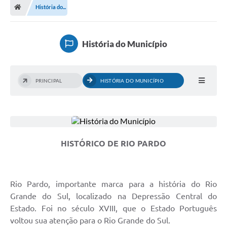
História do...
Prefeitura
ACESSO À INFORMAÇÃO
História do Município
Publicações Oficiais
Turismo
PRINCIPAL
HISTÓRIA DO MUNICÍPIO
Notícias
Contato
Obras
HISTÓRICO DE RIO PARDO
Portal do Servidor
Nota Fiscal Eletrônica NFS-e
Rio Pardo, importante marca para a história do Rio
Serviços ao Cidadão
Grande do Sul, localizado na Depressão Central do
Estado. Foi no século XVIII, que o Estado Português
IPTU
voltou sua atenção para o Rio Grande do Sul.