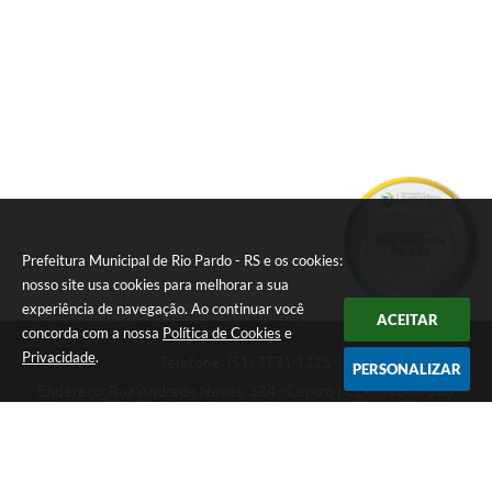
Prefeitura Municipal de Rio Pardo - RS e os cookies:
nosso site usa cookies para melhorar a sua
experiência de navegação. Ao continuar você
ACEITAR
concorda com a nossa
Política de Cookies
e
Privacidade
.
Telefone: (51) 3731-1225
PERSONALIZAR
Endereço: Rua Andrade Neves, 324 - Centro | CEP: 96640-000
08:00hs às 14:00hs
CNPJ: 88.821.079/0001-62
Prefeitura Municipal de Rio Pardo - RS