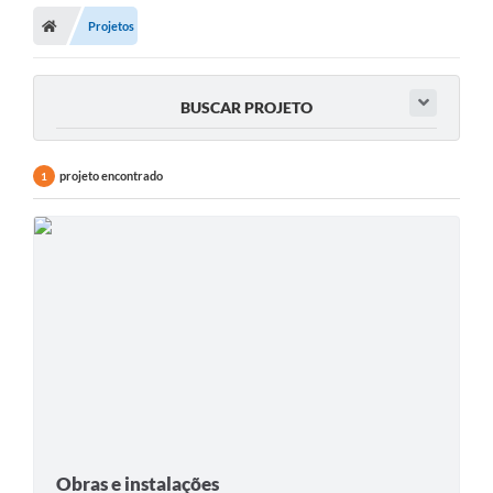
Projetos
Prefeitura
ACESSO À INFORMAÇÃO
BUSCAR PROJETO
Publicações Oficiais
Turismo
projeto encontrado
1
Notícias
Contato
Obras
Portal do Servidor
Nota Fiscal Eletrônica NFS-e
Serviços ao Cidadão
IPTU
Obras e instalações