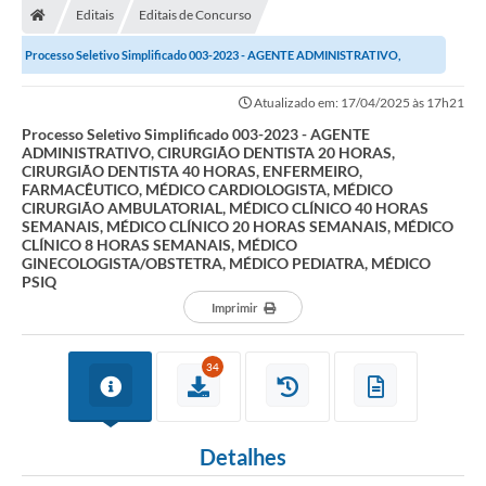
Editais
Editais de Concurso
Prefeitura
Processo Seletivo Simplificado 003-2023 - AGENTE ADMINISTRATIVO,
ACESSO À INFORMAÇÃO
CIRURGIÃO DENTISTA 20 HORAS, CIRURGIÃO...
Atualizado em: 17/04/2025 às 17h21
Publicações Oficiais
Processo Seletivo Simplificado 003-2023 - AGENTE
ADMINISTRATIVO, CIRURGIÃO DENTISTA 20 HORAS,
Turismo
CIRURGIÃO DENTISTA 40 HORAS, ENFERMEIRO,
FARMACÊUTICO, MÉDICO CARDIOLOGISTA, MÉDICO
Notícias
CIRURGIÃO AMBULATORIAL, MÉDICO CLÍNICO 40 HORAS
SEMANAIS, MÉDICO CLÍNICO 20 HORAS SEMANAIS, MÉDICO
CLÍNICO 8 HORAS SEMANAIS, MÉDICO
Contato
GINECOLOGISTA/OBSTETRA, MÉDICO PEDIATRA, MÉDICO
PSIQ
Obras
Imprimir
Portal do Servidor
34
Nota Fiscal Eletrônica NFS-e
Serviços ao Cidadão
Detalhes
IPTU