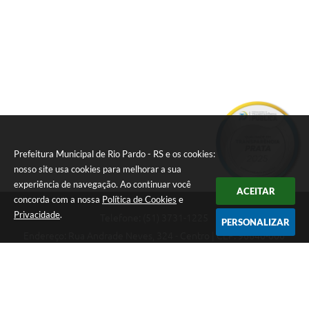
o,
a
Verô
Cid
nica
Mat
ada
Lima
eus
nia
Flore
s
e
Assi
stên
cia..
.
Pâm
ela
Sant
os
Prefeitura Municipal de Rio Pardo - RS e os cookies:
nosso site usa cookies para melhorar a sua
experiência de navegação. Ao continuar você
ACEITAR
concorda com a nossa
Política de Cookies
e
Privacidade
.
Telefone: (51) 3731-1225
PERSONALIZAR
Endereço: Rua Andrade Neves, 324 - Centro | CEP: 96640-000
08:00hs às 14:00hs
CNPJ: 88.821.079/0001-62
Prefeitura Municipal de Rio Pardo - RS