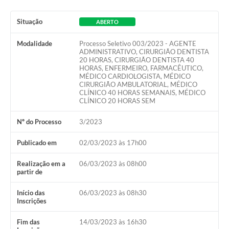
Galeria de Fotos
Situação
ABERTO
Arquivos para Download
Modalidade
Processo Seletivo 003/2023 - AGENTE
Secretarias
ADMINISTRATIVO, CIRURGIÃO DENTISTA
20 HORAS, CIRURGIÃO DENTISTA 40
Projetos
HORAS, ENFERMEIRO, FARMACÊUTICO,
MÉDICO CARDIOLOGISTA, MÉDICO
CIRURGIÃO AMBULATORIAL, MÉDICO
Contas Públicas
CLÍNICO 40 HORAS SEMANAIS, MÉDICO
CLÍNICO 20 HORAS SEM
Legislação
Nº do Processo
3/2023
Editais
Publicado em
02/03/2023 às 17h00
Links
Realização em a
06/03/2023 às 08h00
Serviços Online
partir de
Telefones Úteis
Início das
06/03/2023 às 08h30
Inscrições
Transparência
Fim das
14/03/2023 às 16h30