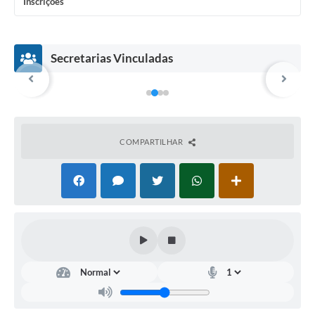
Inscrições
Secretarias Vinculadas
COMPARTILHAR
Secr
Secr
Secr
etar
etar
etar
ia
ia
ia
do
da
da
Tra
Faz
Saú
balh
end
de