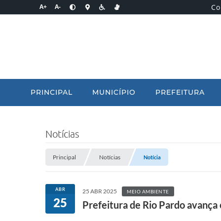
Co
A+
A-
PRINCIPAL
MUNICÍPIO
PREFEITURA
Notícias
Principal
Notícias
Notícia
ABR
25 ABR 2025
MEIO AMBIENTE
25
Prefeitura de Rio Pardo avança 