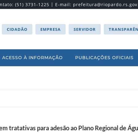
|
ntato: (51) 3731-1225
E-mail:
prefeitura@riopardo.rs.gov
CIDADÃO
EMPRESA
SERVIDOR
TRANSPARÊN
ACESSO À INFORMAÇÃO
PUBLICAÇÕES OFICIAIS
em tratativas para adesão ao Plano Regional de Ág