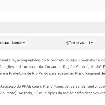
 MÍDIAS
RECEBA NOTÍCIAS
eitura:
Tom de voz:
o Monteiro, acompanhado do Vice-Prefeito Alceu Seehaber e do
elações Institucionais da Corsan na Região Central, André 
an e a Prefeitura de Rio Pardo para adesão ao Plano Regional d
da integração do PRAE com o Plano Municipal de Saneamento, qu
 Rio Pardo). Ao todo, 17 municípios da região estão desenvolve