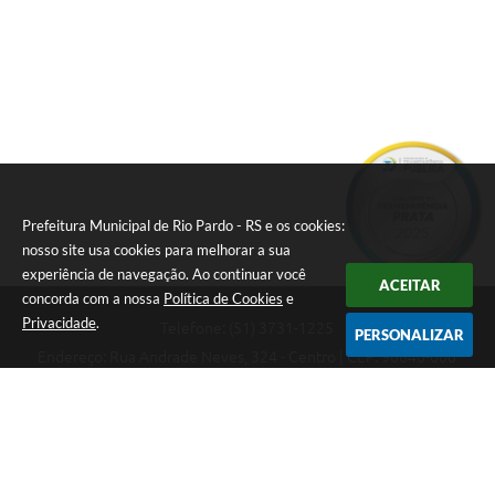
Prefeitura Municipal de Rio Pardo - RS e os cookies:
nosso site usa cookies para melhorar a sua
experiência de navegação. Ao continuar você
ACEITAR
concorda com a nossa
Política de Cookies
e
Privacidade
.
Telefone: (51) 3731-1225
PERSONALIZAR
Endereço: Rua Andrade Neves, 324 - Centro | CEP: 96640-000
08:00hs às 14:00hs
CNPJ: 88.821.079/0001-62
Prefeitura Municipal de Rio Pardo - RS