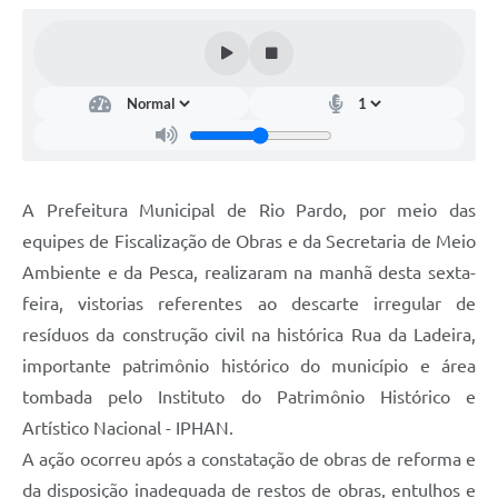
Galeria de Fotos
Arquivos para Download
Secretarias
Projetos
Contas Públicas
A Prefeitura Municipal de Rio Pardo, por meio das
Legislação
equipes de Fiscalização de Obras e da Secretaria de Meio
Ambiente e da Pesca, realizaram na manhã desta sexta-
Editais
feira, vistorias referentes ao descarte irregular de
Links
resíduos da construção civil na histórica Rua da Ladeira,
Serviços Online
importante patrimônio histórico do município e área
tombada pelo Instituto do Patrimônio Histórico e
Telefones Úteis
Artístico Nacional - IPHAN.
Transparência
A ação ocorreu após a constatação de obras de reforma e
da disposição inadequada de restos de obras, entulhos e