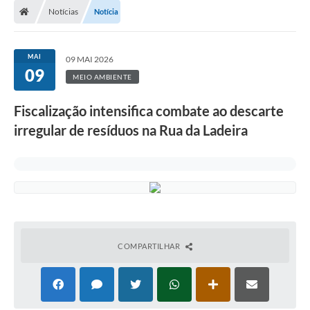
Notícias
Notícia
Prefeitura
ACESSO À INFORMAÇÃO
MAI
09 MAI 2026
09
Publicações Oficiais
MEIO AMBIENTE
Turismo
Fiscalização intensifica combate ao descarte
irregular de resíduos na Rua da Ladeira
Notícias
Contato
Obras
Portal do Servidor
Nota Fiscal Eletrônica NFS-e
COMPARTILHAR
Serviços ao Cidadão
IPTU