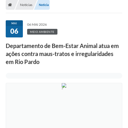
Notícias
Notícia
Prefeitura
ACESSO À INFORMAÇÃO
MAI
06 MAI 2026
06
Publicações Oficiais
MEIO AMBIENTE
Turismo
Departamento de Bem-Estar Animal atua em
ações contra maus-tratos e irregularidades
Notícias
em Rio Pardo
Contato
Obras
Portal do Servidor
Nota Fiscal Eletrônica NFS-e
Serviços ao Cidadão
IPTU