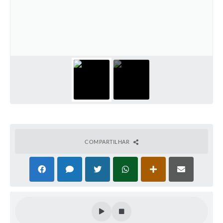
Galeria de Fotos
Arquivos para Download
Secretarias
Projetos
Contas Públicas
Legislação
Editais
COMPARTILHAR
Links
Serviços Online
Telefones Úteis
Transparência