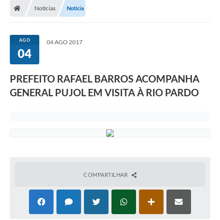
Notícias
Notícia
Prefeitura
ACESSO À INFORMAÇÃO
AGO
04 AGO 2017
04
Publicações Oficiais
Turismo
PREFEITO RAFAEL BARROS ACOMPANHA
GENERAL PUJOL EM VISITA À RIO PARDO
Notícias
Contato
Obras
Portal do Servidor
Nota Fiscal Eletrônica NFS-e
COMPARTILHAR
Serviços ao Cidadão
IPTU