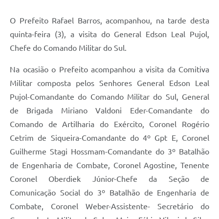
Galeria de Fotos
O Prefeito Rafael Barros, acompanhou, na tarde desta
Arquivos para Download
quinta-feira (3), a visita do General Edson Leal Pujol,
Secretarias
Chefe do Comando Militar do Sul.
Projetos
Na ocasião o Prefeito acompanhou a visita da Comitiva
Militar composta pelos Senhores General Edson Leal
Contas Públicas
Pujol-Comandante do Comando Militar do Sul, General
Legislação
de Brigada Miriano Valdoni Eder-Comandante do
Editais
Comando de Artilharia do Exército, Coronel Rogério
Cetrim de Siqueira-Comandante do 4º Gpt E, Coronel
Links
Guilherme Stagi Hossmam-Comandante do 3º Batalhão
Serviços Online
de Engenharia de Combate, Coronel Agostine, Tenente
Coronel Oberdiek Júnior-Chefe da Seção de
Telefones Úteis
Comunicação Social do 3º Batalhão de Engenharia de
Transparência
Combate, Coronel Weber-Assistente- Secretário do