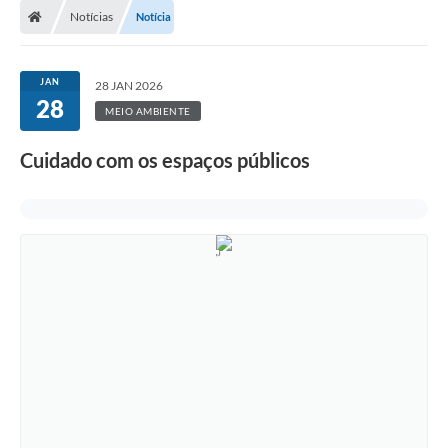
Notícias
Notícia
Prefeitura
ACESSO À INFORMAÇÃO
JAN
28 JAN 2026
28
Publicações Oficiais
MEIO AMBIENTE
Turismo
Cuidado com os espaços públicos
Notícias
Contato
Obras
Portal do Servidor
Nota Fiscal Eletrônica NFS-e
Serviços ao Cidadão
IPTU