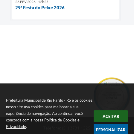
26 FEV 2026 - 12h25
29ª Festa do Peixe 2026
Prefeitura Municipal de Rio Pardo - RS e os cookies:
nosso site usa cookies para melhorar a sua
experiência de navegação. Ao continuar você
ACEITAR
concorda com a nossa
Política de Cookies
e
Privacidade
.
Telefone: (51) 3731-1225
PERSONALIZAR