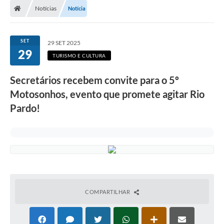
Notícias
Notícia
Prefeitura
ACESSO À INFORMAÇÃO
SET
29 SET 2025
29
Publicações Oficiais
TURISMO E CULTURA
Turismo
Secretários recebem convite para o 5º
Motosonhos, evento que promete agitar Rio
Notícias
Pardo!
Contato
Obras
Portal do Servidor
Nota Fiscal Eletrônica NFS-e
Serviços ao Cidadão
COMPARTILHAR
IPTU