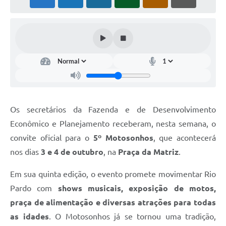
Galeria de Fotos
Arquivos para Download
Secretarias
Projetos
Contas Públicas
Legislação
Os secretários da Fazenda e de Desenvolvimento
Econômico e Planejamento receberam, nesta semana, o
Editais
convite oficial para o
5º Motosonhos
, que acontecerá
Links
nos dias
3 e 4 de outubro
, na
Praça da Matriz
.
Serviços Online
Em sua quinta edição, o evento promete movimentar Rio
Telefones Úteis
Pardo com
shows musicais, exposição de motos,
praça de alimentação e diversas atrações para todas
Transparência
as idades
. O Motosonhos já se tornou uma tradição,