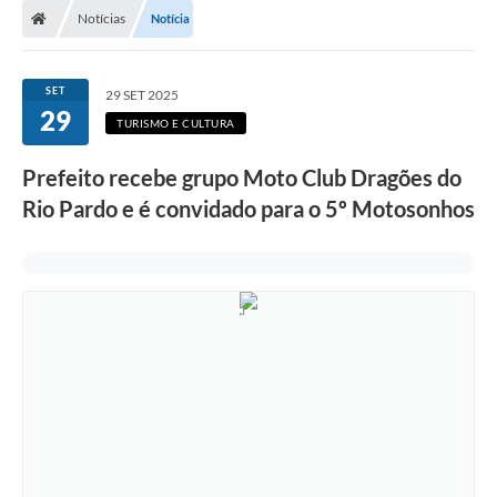
Notícias
Notícia
Prefeitura
ACESSO À INFORMAÇÃO
SET
29 SET 2025
29
Publicações Oficiais
TURISMO E CULTURA
Turismo
Prefeito recebe grupo Moto Club Dragões do
Rio Pardo e é convidado para o 5º Motosonhos
Notícias
Contato
Obras
Portal do Servidor
Nota Fiscal Eletrônica NFS-e
Serviços ao Cidadão
IPTU