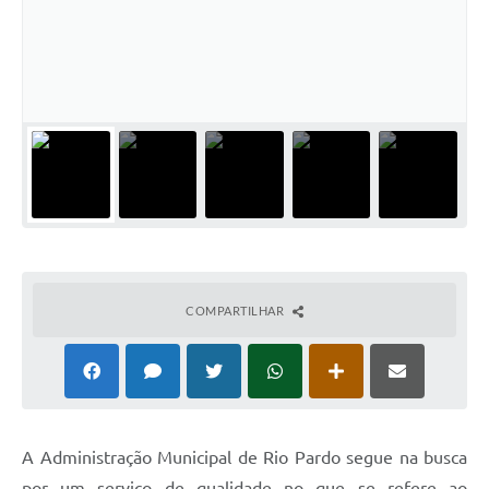
Galeria de Fotos
Arquivos para Download
Secretarias
Projetos
Contas Públicas
Legislação
Editais
COMPARTILHAR
Links
Serviços Online
Telefones Úteis
Transparência
A Administração Municipal de Rio Pardo segue na busca
por um serviço de qualidade no que se refere ao