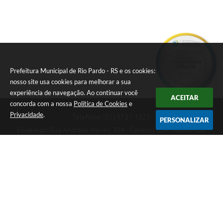
Prefeitura Municipal de Rio Pardo - RS e os cookies:
nosso site usa cookies para melhorar a sua
experiência de navegação. Ao continuar você
ACEITAR
concorda com a nossa
Política de Cookies
e
Privacidade
.
Telefone: (51) 3731-1225
PERSONALIZAR
Endereço: Rua Andrade Neves, 324 - Centro | CEP: 96640-000
08:00hs às 14:00hs
CNPJ: 88.821.079/0001-62
Prefeitura Municipal de Rio Pardo - RS
Versão do Sistema:
3.5.3 - 19/06/2026
Portal atualizado em:
06/08/2026 08:31
Dados Abertos