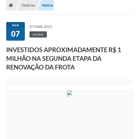
Notícias
Notícia
Prefeitura
ACESSO À INFORMAÇÃO
MAR
07 MAR 2023
07
Publicações Oficiais
SAÚDE
Turismo
INVESTIDOS APROXIMADAMENTE R$ 1
MILHÃO NA SEGUNDA ETAPA DA
Notícias
RENOVAÇÃO DA FROTA
Contato
Obras
Portal do Servidor
Nota Fiscal Eletrônica NFS-e
Serviços ao Cidadão
IPTU