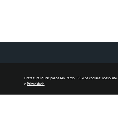
Prefeitura Municipal de Rio Pardo - RS e os cookies: nosso si
e
Privacidade
.