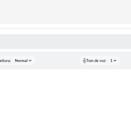
 MÍDIAS
eitura:
Tom de voz: