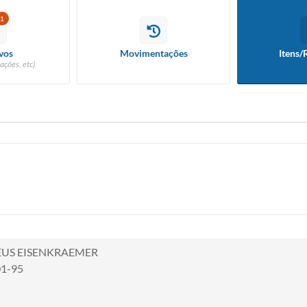
1
vos
Movimentações
Itens/
ações, etc)
US EISENKRAEMER
01-95