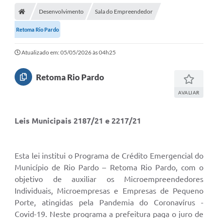
Desenvolvimento
Sala do Empreendedor
Prefeitura
Retoma Rio Pardo
ACESSO À INFORMAÇÃO
Atualizado em: 05/05/2026 às 04h25
Publicações Oficiais
Turismo
Retoma Rio Pardo
Notícias
AVALIAR
Contato
Leis Municipais 2187/21 e 2217/21
Obras
Portal do Servidor
Esta lei institui o Programa de Crédito Emergencial do
Município de Rio Pardo – Retoma Rio Pardo, com o
Nota Fiscal Eletrônica NFS-e
objetivo de auxiliar os Microempreendedores
Serviços ao Cidadão
Individuais, Microempresas e Empresas de Pequeno
Porte, atingidas pela Pandemia do Coronavírus -
IPTU
Covid-19. Neste programa a prefeitura paga o juro de