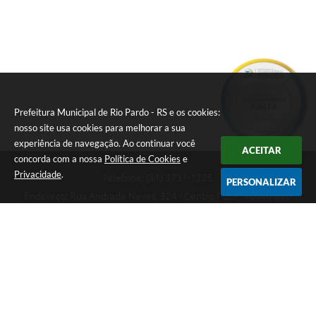
Prefeitura Municipal de Rio Pardo - RS e os cookies:
nosso site usa cookies para melhorar a sua
experiência de navegação. Ao continuar você
ACEITAR
concorda com a nossa
Política de Cookies
e
Privacidade
.
Telefone: (51) 3731-1225
PERSONALIZAR
Endereço: Rua Andrade Neves, 324 - Centro | CEP: 96640-000
08:00hs às 14:00hs
CNPJ: 88.821.079/0001-62
Prefeitura Municipal de Rio Pardo - RS
Versão do Sistema:
3.5.3 - 19/06/2026
Portal atualizado em:
07/08/2026 09:36
Dados Abertos