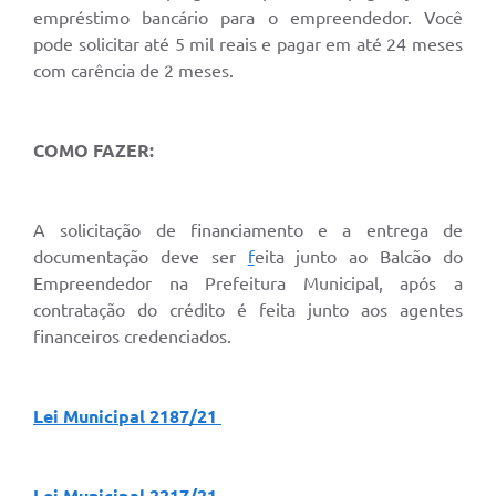
Galeria de Fotos
empréstimo bancário para o empreendedor. Você
pode solicitar até 5 mil reais e pagar em até 24 meses
Arquivos para Download
com carência de 2 meses.
Secretarias
Projetos
COMO FAZER:
Contas Públicas
A solicitação de financiamento e a entrega de
Legislação
documentação deve ser
f
eita junto ao Balcão do
Editais
Empreendedor na Prefeitura Municipal, após a
contratação do crédito é feita junto aos agentes
Links
financeiros credenciados.
Serviços Online
Telefones Úteis
Lei Municipal 2187/21
Transparência