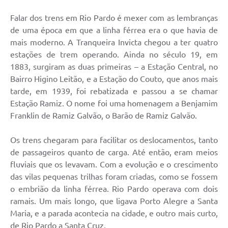
Galeria de Fotos
Falar dos trens em Rio Pardo é mexer com as lembranças
Arquivos para Download
de uma época em que a linha férrea era o que havia de
mais moderno. A Tranqueira Invicta chegou a ter quatro
Secretarias
estações de trem operando. Ainda no século 19, em
1883, surgiram as duas primeiras – a Estação Central, no
Projetos
Bairro Higino Leitão, e a Estação do Couto, que anos mais
Contas Públicas
tarde, em 1939, foi rebatizada e passou a se chamar
Estação Ramiz. O nome foi uma homenagem a Benjamim
Legislação
Franklin de Ramiz Galvão, o Barão de Ramiz Galvão.
Editais
Os trens chegaram para facilitar os deslocamentos, tanto
Links
de passageiros quanto de carga. Até então, eram meios
fluviais que os levavam. Com a evolução e o crescimento
Serviços Online
das vilas pequenas trilhas foram criadas, como se fossem
Telefones Úteis
o embrião da linha férrea. Rio Pardo operava com dois
ramais. Um mais longo, que ligava Porto Alegre a Santa
Transparência
Maria, e a parada acontecia na cidade, e outro mais curto,
de Rio Pardo a Santa Cruz.