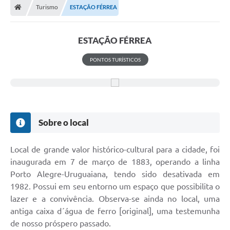
Turismo
ESTAÇÃO FÉRREA
Prefeitura
ACESSO À INFORMAÇÃO
ESTAÇÃO FÉRREA
Publicações Oficiais
PONTOS TURÍSTICOS
Turismo
Notícias
Contato
Sobre o local
Obras
Local de grande valor histórico-cultural para a cidade, foi
Portal do Servidor
inaugurada em 7 de março de 1883, operando a linha
Porto Alegre-Uruguaiana, tendo sido desativada em
Nota Fiscal Eletrônica NFS-e
1982. Possui em seu entorno um espaço que possibilita o
Serviços ao Cidadão
lazer e a convivência. Observa-se ainda no local, uma
antiga caixa d´água de ferro [original], uma testemunha
IPTU
de nosso próspero passado.