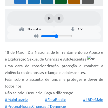
Galeria de Fotos
Arquivos para Download
Secretarias
Projetos
Contas Públicas
Legislação
18 de Maio | Dia Nacional de Enfrentamento ao Abuso e
à Exploração Sexual de Crianças e Adolescentes
Editais
Uma data de conscientização, proteção e combate à
Links
violência contra nossas crianças e adolescentes.
Serviços Online
Falar sobre o assunto, denunciar e proteger é dever de
todos nós.
Telefones Úteis
Não se cale. Denuncie. Faça a diferença!
Transparência
#MaioLaranja
#FaçaBonito
#18DeMaio
#ProtejaNossasCrianças
#Denuncie