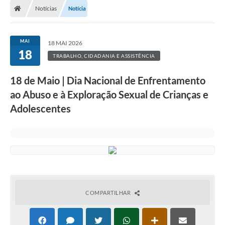
Notícias
Notícia
Prefeitura
ACESSO À INFORMAÇÃO
MAI
18 MAI 2026
18
Publicações Oficiais
TRABALHO, CIDADANIA E ASSISTÊNCIA
Turismo
18 de Maio | Dia Nacional de Enfrentamento
ao Abuso e à Exploração Sexual de Crianças e
Notícias
Adolescentes
Contato
Obras
Portal do Servidor
Nota Fiscal Eletrônica NFS-e
Serviços ao Cidadão
COMPARTILHAR
IPTU