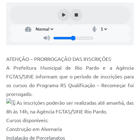
Galeria de Fotos
Arquivos para Download
Secretarias
Projetos
Contas Públicas
ATENÇÃO – PRORROGAÇÃO DAS INSCRIÇÕES
Legislação
A Prefeitura Municipal de Rio Pardo e a Agência
FGTAS/SINE informam que o período de inscrições para
Editais
os cursos do Programa RS Qualificação – Recomeçar foi
Links
prorrogado.
Serviços Online
As inscrições poderão ser realizadas até amanhã, das
8h às 14h, na Agência FGTAS/SINE Rio Pardo.
Telefones Úteis
Cursos disponíveis:
Transparência
Construção em Alvenaria
Instalação de Porcelanatos