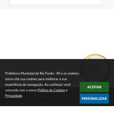
Prefeitura Municipal de Rio Pardo - RS e os cookies:
nosso site usa cookies para melhorar a sua
experiência de navegação. Ao continuar você
ACEITAR
concorda com a nossa
Política de Cookies
e
Privacidade
.
Telefone: (51) 3731-1225
PERSONALIZAR
Endereço: Rua Andrade Neves, 324 - Centro | CEP: 96640-000
08:00hs às 14:00hs