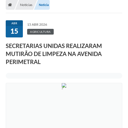
Notícias
Notícia
Prefeitura
ACESSO À INFORMAÇÃO
ABR
15 ABR 2026
15
Publicações Oficiais
AGRICULTURA
Turismo
SECRETARIAS UNIDAS REALIZARAM
MUTIRÃO DE LIMPEZA NA AVENIDA
Notícias
PERIMETRAL
Contato
Obras
Portal do Servidor
Nota Fiscal Eletrônica NFS-e
Serviços ao Cidadão
IPTU