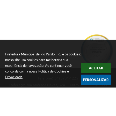
Prefeitura Municipal de Rio Pardo - RS e os cookies:
nosso site usa cookies para melhorar a sua
experiência de navegação. Ao continuar você
ACEITAR
concorda com a nossa
Política de Cookies
e
Privacidade
.
Telefone: (51) 3731-1225
PERSONALIZAR
Endereço: Rua Andrade Neves, 324 - Centro | CEP: 96640-000
08:00hs às 14:00hs
CNPJ: 88.821.079/0001-62
Prefeitura Municipal de Rio Pardo - RS