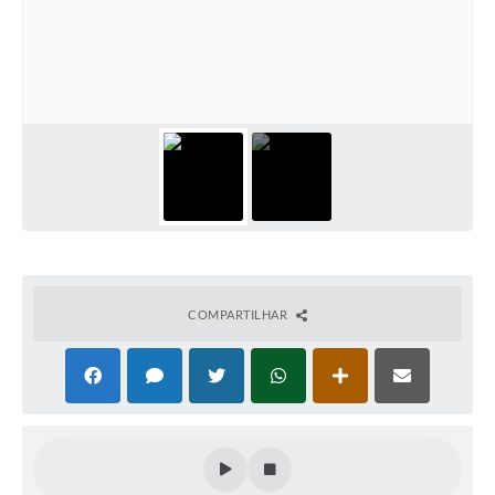
Galeria de Fotos
Arquivos para Download
Secretarias
Projetos
Contas Públicas
Legislação
Editais
COMPARTILHAR
Links
Serviços Online
Telefones Úteis
Transparência