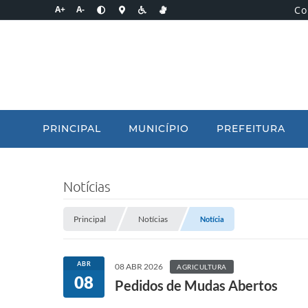
Co
A+
A-
PRINCIPAL
MUNICÍPIO
PREFEITURA
Notícias
Principal
Notícias
Notícia
ABR
08 ABR 2026
AGRICULTURA
08
Pedidos de Mudas Abertos