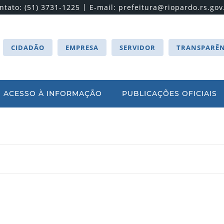
|
ntato: (51) 3731-1225
E-mail:
prefeitura@riopardo.rs.gov
CIDADÃO
EMPRESA
SERVIDOR
TRANSPARÊN
ACESSO À INFORMAÇÃO
PUBLICAÇÕES OFICIAIS