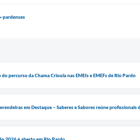
o-pardenses
o do percurso da Chama Crioula nas EMEIs e EMEFs de Rio Pardo
erendeiras em Destaque – Saberes e Sabores reúne profissionais 
o 2026 é aberto em Rio Pardo