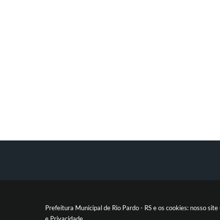
Prefeitura Municipal de Rio Pardo - RS e os cookies: nosso si
e
Privacidade
.