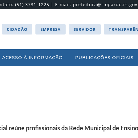
|
ntato: (51) 3731-1225
E-mail:
prefeitura@riopardo.rs.gov
CIDADÃO
EMPRESA
SERVIDOR
TRANSPARÊN
ACESSO À INFORMAÇÃO
PUBLICAÇÕES OFICIAIS
al reúne profissionais da Rede Municipal de Ensin