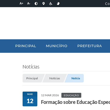
Co
A+
A-
PRINCIPAL
MUNICÍPIO
PREFEITURA
Notícias
Principal
Notícias
Notícia
MAR
12 MAR 2026
EDUCAÇÃO
12
Formação sobre Educação Especi