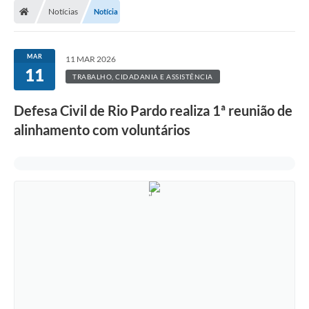
Notícias
Notícia
Prefeitura
ACESSO À INFORMAÇÃO
MAR
11 MAR 2026
11
Publicações Oficiais
TRABALHO, CIDADANIA E ASSISTÊNCIA
Turismo
Defesa Civil de Rio Pardo realiza 1ª reunião de
alinhamento com voluntários
Notícias
Contato
Obras
Portal do Servidor
Nota Fiscal Eletrônica NFS-e
Serviços ao Cidadão
IPTU