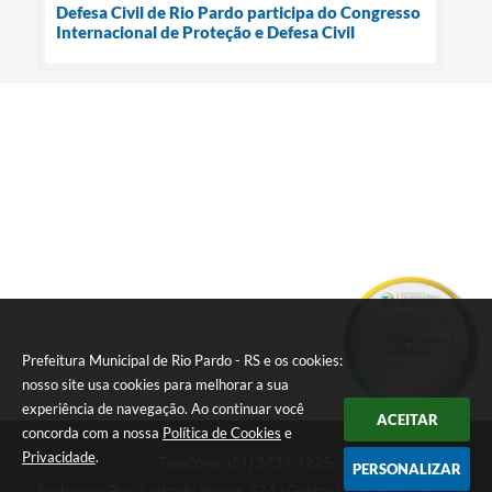
Defesa Civil de Rio Pardo participa do Congresso
Internacional de Proteção e Defesa Civil
Prefeitura Municipal de Rio Pardo - RS e os cookies:
nosso site usa cookies para melhorar a sua
experiência de navegação. Ao continuar você
ACEITAR
concorda com a nossa
Política de Cookies
e
Privacidade
.
Telefone: (51) 3731-1225
PERSONALIZAR
Endereço: Rua Andrade Neves, 324 - Centro | CEP: 96640-000