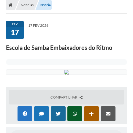
Notícias
Notícia
Prefeitura
ACESSO À INFORMAÇÃO
FEV
17 FEV 2026
17
Publicações Oficiais
Turismo
Escola de Samba Embaixadores do Ritmo
Notícias
Contato
Obras
Portal do Servidor
COMPARTILHAR
Nota Fiscal Eletrônica NFS-e
Serviços ao Cidadão
IPTU