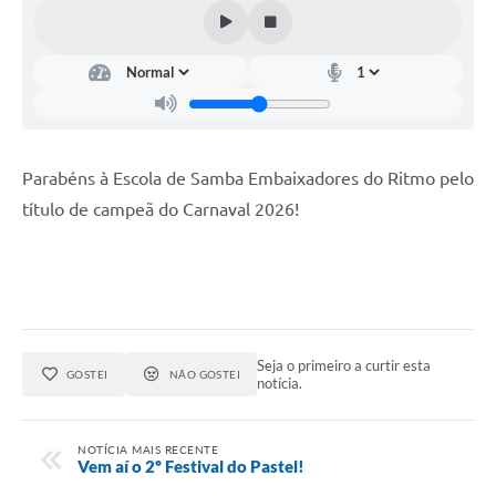
Galeria de Fotos
Arquivos para Download
Secretarias
Projetos
Parabéns à Escola de Samba Embaixadores do Ritmo pelo
Contas Públicas
título de campeã do Carnaval 2026!
Legislação
Editais
Links
Serviços Online
Seja o primeiro a curtir esta
GOSTEI
NÃO GOSTEI
notícia.
Telefones Úteis
Transparência
NOTÍCIA MAIS RECENTE
Vem aí o 2º Festival do Pastel!