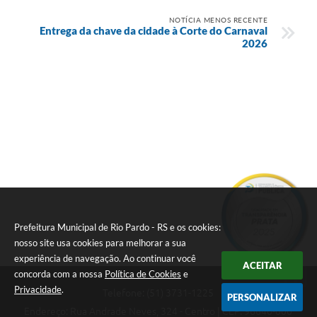
NOTÍCIA MENOS RECENTE
Entrega da chave da cidade à Corte do Carnaval
2026
Prefeitura Municipal de Rio Pardo - RS e os cookies:
nosso site usa cookies para melhorar a sua
experiência de navegação. Ao continuar você
ACEITAR
concorda com a nossa
Política de Cookies
e
Privacidade
.
Telefone: (51) 3731-1225
PERSONALIZAR
Endereço: Rua Andrade Neves, 324 - Centro | CEP: 96640-000