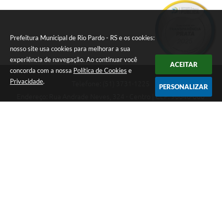
Prefeitura Municipal de Rio Pardo - RS e os cookies:
nosso site usa cookies para melhorar a sua
experiência de navegação. Ao continuar você
ACEITAR
concorda com a nossa
Política de Cookies
e
Privacidade
.
Telefone: (51) 3731-1225
PERSONALIZAR
Endereço: Rua Andrade Neves, 324 - Centro | CEP: 96640-000
08:00hs às 14:00hs
CNPJ: 88.821.079/0001-62
Prefeitura Municipal de Rio Pardo - RS
Versão do Sistema:
3.5.3 - 19/06/2026
Portal atualizado em:
05/08/2026 10:12
Dados Abertos
Copyright Instar - 2006-2026. Todos os direitos reservados -
Instar Tecnologia