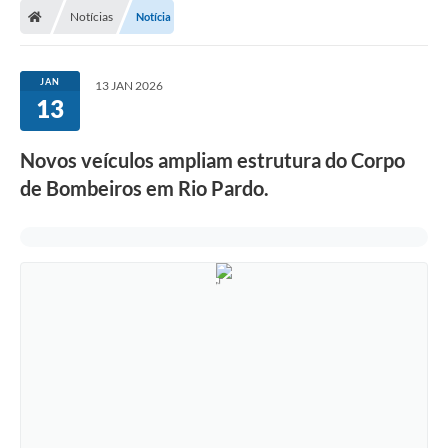
Notícias
Notícia
Prefeitura
ACESSO À INFORMAÇÃO
JAN
13 JAN 2026
13
Publicações Oficiais
Turismo
Novos veículos ampliam estrutura do Corpo
de Bombeiros em Rio Pardo.
Notícias
Contato
Obras
Portal do Servidor
Nota Fiscal Eletrônica NFS-e
Serviços ao Cidadão
IPTU