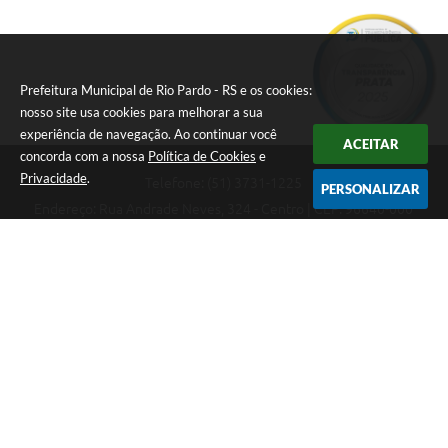
Prefeitura Municipal de Rio Pardo - RS e os cookies:
nosso site usa cookies para melhorar a sua
experiência de navegação. Ao continuar você
ACEITAR
concorda com a nossa
Política de Cookies
e
Privacidade
.
Telefone: (51) 3731-1225
PERSONALIZAR
Endereço: Rua Andrade Neves, 324 - Centro | CEP: 96640-000
08:00hs às 14:00hs
CNPJ: 88.821.079/0001-62
Prefeitura Municipal de Rio Pardo - RS
Versão do Sistema:
3.5.3 - 19/06/2026
Portal atualizado em:
07/08/2026 09:36
Dados Abertos
Copyright Instar - 2006-2026. Todos os direitos reservados -