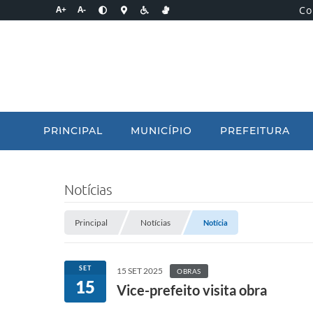
Co
A+
A-
PRINCIPAL
MUNICÍPIO
PREFEITURA
Notícias
Principal
Notícias
Notícia
SET
15 SET 2025
OBRAS
15
Vice-prefeito visita obra