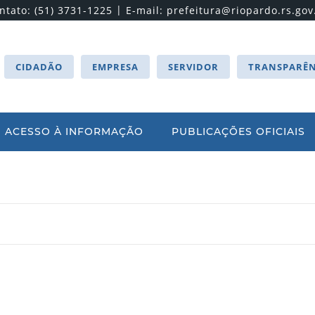
|
ntato: (51) 3731-1225
E-mail:
prefeitura@riopardo.rs.gov
CIDADÃO
EMPRESA
SERVIDOR
TRANSPARÊN
ACESSO À INFORMAÇÃO
PUBLICAÇÕES OFICIAIS