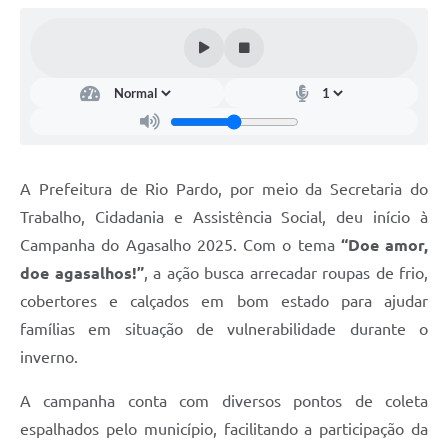
Galeria de Fotos
Arquivos para Download
Secretarias
Projetos
Contas Públicas
A Prefeitura de Rio Pardo, por meio da Secretaria do
Legislação
Trabalho, Cidadania e Assistência Social, deu início à
Campanha do Agasalho 2025. Com o tema
“Doe amor,
Editais
doe agasalhos!”
, a ação busca arrecadar roupas de frio,
Links
cobertores e calçados em bom estado para ajudar
Serviços Online
famílias em situação de vulnerabilidade durante o
inverno.
Telefones Úteis
A campanha conta com diversos pontos de coleta
Transparência
espalhados pelo município, facilitando a participação da