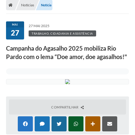
Notícias
Notícia
Prefeitura
ACESSO À INFORMAÇÃO
MAI
27 MAI 2025
27
Publicações Oficiais
TRABALHO, CIDADANIA E ASSISTÊNCIA
Turismo
Campanha do Agasalho 2025 mobiliza Rio
Pardo com o lema “Doe amor, doe agasalhos!"
Notícias
Contato
Obras
Portal do Servidor
Nota Fiscal Eletrônica NFS-e
COMPARTILHAR
Serviços ao Cidadão
IPTU