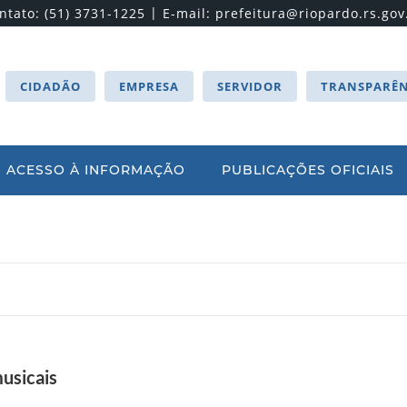
|
ntato: (51) 3731-1225
E-mail:
prefeitura@riopardo.rs.gov
CIDADÃO
EMPRESA
SERVIDOR
TRANSPARÊN
ACESSO À INFORMAÇÃO
PUBLICAÇÕES OFICIAIS
usicais