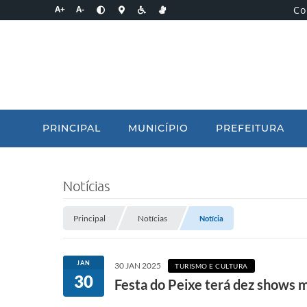
Co
A+
A-
PRINCIPAL
MUNICÍPIO
PREFEITURA
Notícias
Principal
Notícias
Notícia
JAN
30 JAN 2025
TURISMO E CULTURA
30
Festa do Peixe terá dez shows m