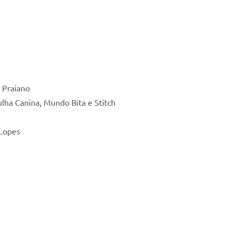
s - Encer
 Praiano
lha Canina, Mundo Bita e Stitch
 Lopes