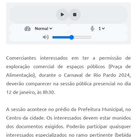
Galeria de Fotos
Arquivos para Download
Secretarias
Projetos
Contas Públicas
Comerciantes interessados em ter a permissão de
Legislação
exploração comercial de espaços públicos (Praça de
Alimentação), durante o Carnaval de Rio Pardo 2024,
Editais
deverão comparecer na sessão pública presencial no dia
Links
12 de janeiro, às 8h30.
Serviços Online
A sessão acontece no prédio da Prefeitura Municipal, no
Telefones Úteis
Centro da cidade. Os interessados devem estar munidos
Transparência
dos documentos exigidos. Poderão participar quaisquer
interessados especializados no ramo pertinente (bebida