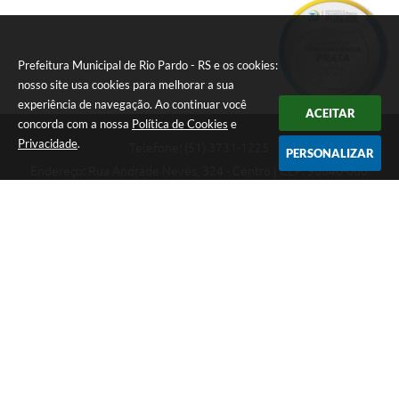
Prefeitura Municipal de Rio Pardo - RS e os cookies:
nosso site usa cookies para melhorar a sua
experiência de navegação. Ao continuar você
ACEITAR
concorda com a nossa
Política de Cookies
e
Privacidade
.
Telefone: (51) 3731-1225
PERSONALIZAR
Endereço: Rua Andrade Neves, 324 - Centro | CEP: 96640-000
08:00hs às 14:00hs
CNPJ: 88.821.079/0001-62
Prefeitura Municipal de Rio Pardo - RS
Versão do Sistema:
3.5.3 - 19/06/2026
Portal atualizado em:
07/08/2026 09:36
Dados Abertos
Copyright Instar - 2006-2026. Todos os direitos reservados -
Instar Tecnologia