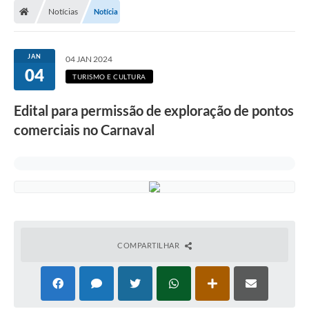
Notícias
Notícia
Prefeitura
ACESSO À INFORMAÇÃO
JAN
04 JAN 2024
04
Publicações Oficiais
TURISMO E CULTURA
Turismo
Edital para permissão de exploração de pontos
comerciais no Carnaval
Notícias
Contato
Obras
Portal do Servidor
Nota Fiscal Eletrônica NFS-e
COMPARTILHAR
Serviços ao Cidadão
IPTU