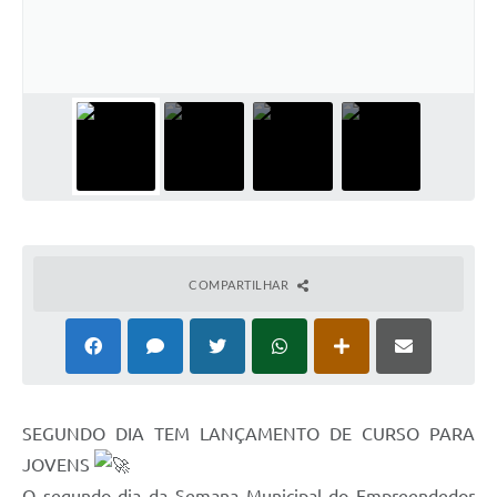
Galeria de Fotos
Arquivos para Download
Secretarias
Projetos
Contas Públicas
Legislação
Editais
COMPARTILHAR
Links
Serviços Online
Telefones Úteis
SEGUNDO DIA TEM LANÇAMENTO DE CURSO PARA
Transparência
JOVENS
O segundo dia da Semana Municipal do Empreendedor