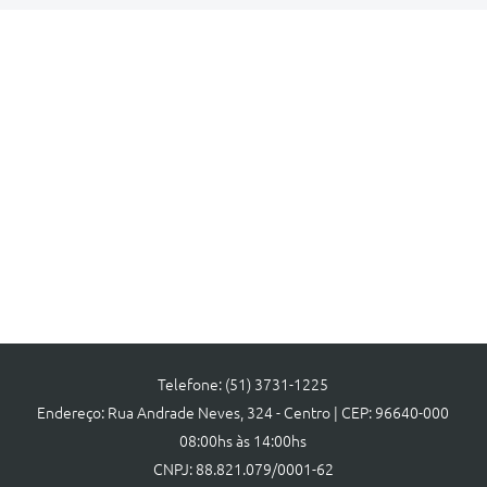
Telefone: (51) 3731-1225
Endereço: Rua Andrade Neves, 324 - Centro | CEP: 96640-000
08:00hs às 14:00hs
CNPJ: 88.821.079/0001-62