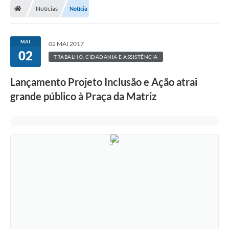
Notícias
Notícia
Prefeitura
ACESSO À INFORMAÇÃO
MAI
02 MAI 2017
02
Publicações Oficiais
TRABALHO, CIDADANIA E ASSISTÊNCIA
Turismo
Lançamento Projeto Inclusão e Ação atrai
grande público à Praça da Matriz
Notícias
Contato
Obras
Portal do Servidor
Nota Fiscal Eletrônica NFS-e
Serviços ao Cidadão
IPTU