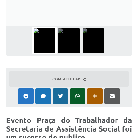
Galeria de Fotos
Arquivos para Download
Secretarias
Projetos
Contas Públicas
Legislação
Editais
COMPARTILHAR
Links
Serviços Online
Telefones Úteis
Evento Praça do Trabalhador da
Transparência
Secretaria de Assistência Social foi
um sucesso de publico