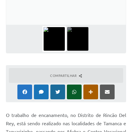
Galeria de Fotos
Arquivos para Download
Secretarias
Projetos
Contas Públicas
Legislação
Editais
COMPARTILHAR
Links
Serviços Online
Telefones Úteis
O trabalho de encanamento, no Distrito de Rincão Del
Transparência
Rey, está sendo realizado nas localidades de Tamanca e
Taquarizinho, passando por Afubra e Centro Vocacional