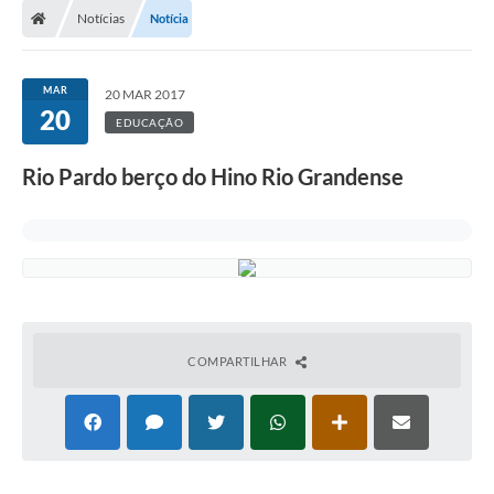
Notícias
Notícia
Prefeitura
ACESSO À INFORMAÇÃO
MAR
20 MAR 2017
20
Publicações Oficiais
EDUCAÇÃO
Turismo
Rio Pardo berço do Hino Rio Grandense
Notícias
Contato
Obras
Portal do Servidor
COMPARTILHAR
Nota Fiscal Eletrônica NFS-e
Serviços ao Cidadão
IPTU