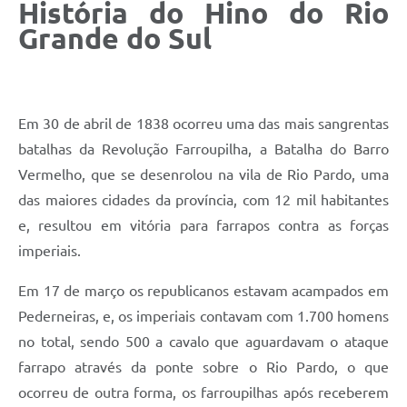
História do Hino do Rio
Galeria de Fotos
Grande do Sul
Arquivos para Download
Secretarias
Projetos
Em 30 de abril de 1838 ocorreu uma das mais sangrentas
batalhas da Revolução Farroupilha, a Batalha do Barro
Contas Públicas
Vermelho, que se desenrolou na vila de Rio Pardo, uma
Legislação
das maiores cidades da província, com 12 mil habitantes
e, resultou em vitória para farrapos contra as forças
Editais
imperiais.
Links
Em 17 de março os republicanos estavam acampados em
Serviços Online
Pederneiras, e, os imperiais contavam com 1.700 homens
Telefones Úteis
no total, sendo 500 a cavalo que aguardavam o ataque
farrapo através da ponte sobre o Rio Pardo, o que
Transparência
ocorreu de outra forma, os farroupilhas após receberem