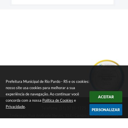
Prefeitura Municipal de Rio Pardo - RS e os cookies:
nosso site usa cookies para melhorar a sua
experiência de navegação. Ao continuar você
ACEITAR
concorda com a nossa
Política de Cookies
e
Privacidade
.
Telefone: (51) 3731-1225
PERSONALIZAR
Endereço: Rua Andrade Neves, 324 - Centro | CEP: 96640-000
08:00hs às 14:00hs