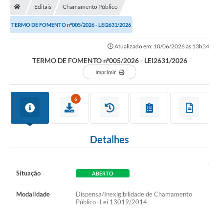
Editais
Chamamento Público
Prefeitura
TERMO DE FOMENTO nº005/2026 - LEI2631/2026
ACESSO À INFORMAÇÃO
Atualizado em: 10/06/2026 às 13h34
Publicações Oficiais
TERMO DE FOMENTO nº005/2026 - LEI2631/2026
Imprimir
Turismo
Notícias
6
Contato
Obras
Detalhes
Portal do Servidor
Nota Fiscal Eletrônica NFS-e
Situação
ABERTO
Serviços ao Cidadão
Modalidade
Dispensa/Inexigibilidade de Chamamento
Público -Lei 13019/2014
IPTU