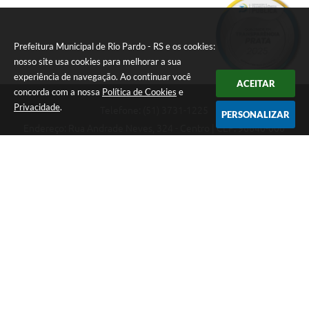
Prefeitura Municipal de Rio Pardo - RS e os cookies:
nosso site usa cookies para melhorar a sua
experiência de navegação. Ao continuar você
ACEITAR
concorda com a nossa
Política de Cookies
e
Privacidade
.
Telefone: (51) 3731-1225
PERSONALIZAR
Endereço: Rua Andrade Neves, 324 - Centro | CEP: 96640-000
08:00hs às 14:00hs
CNPJ: 88.821.079/0001-62
Prefeitura Municipal de Rio Pardo - RS
Versão do Sistema:
3.5.3 - 19/06/2026
Portal atualizado em:
07/08/2026 09:36
Dados Abertos
Copyright Instar - 2006-2026. Todos os direitos reservados -
Instar Tecnologia