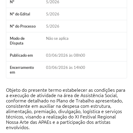
Nº
5/2026
Galeria de Fotos
Nº do Edital
5/2026
Arquivos para Download
Nº do Processo
5/2026
Secretarias
Modo de
Não se aplica
Projetos
Disputa
Contas Públicas
Publicado em
03/06/2026 às 08h00
Legislação
Encerramento
03/06/2026 às 14h00
em
Editais
Links
Objeto do presente termo estabelecer as condições para
a execução de atividade na área de Assistência Social,
Serviços Online
conforme detalhado no Plano de Trabalho apresentado,
consistente em auxiliar na despesa com estrutura,
Telefones Úteis
alimentação, premiação, divulgação, logística e serviços
técnicos, visando a realização do XI Festival Regional
Transparência
Nossa Arte das APAEs e a participação dos artistas
envolvidos.