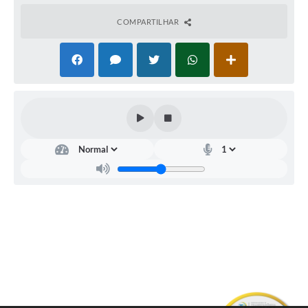
COMPARTILHAR
Secr
Secr
etar
etar
ia
ia
de
da
Edu
Saú
caçã
de
o
Verô
nica
Jaqu
Lima
eline
Sulzb
ache
r