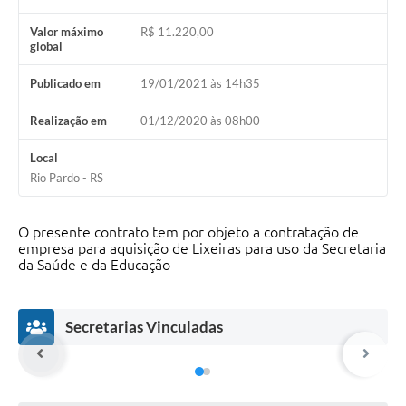
Galeria de Fotos
Valor máximo
R$ 11.220,00
global
Arquivos para Download
Secretarias
Publicado em
19/01/2021 às 14h35
Projetos
Realização em
01/12/2020 às 08h00
Contas Públicas
Local
Rio Pardo - RS
Legislação
Editais
O presente contrato tem por objeto a contratação de
empresa para aquisição de Lixeiras para uso da Secretaria
Links
da Saúde e da Educação
Serviços Online
Secretarias Vinculadas
Telefones Úteis
Transparência