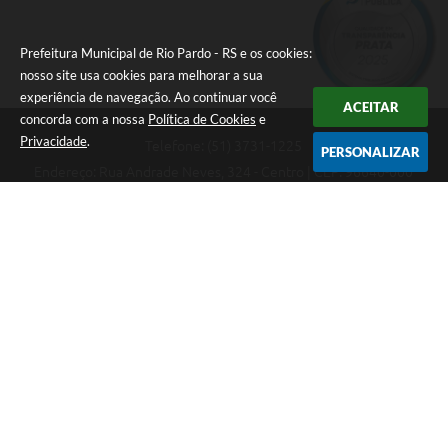
Prefeitura Municipal de Rio Pardo - RS e os cookies:
nosso site usa cookies para melhorar a sua
experiência de navegação. Ao continuar você
ACEITAR
concorda com a nossa
Política de Cookies
e
Privacidade
.
Telefone: (51) 3731-1225
PERSONALIZAR
Endereço: Rua Andrade Neves, 324 - Centro | CEP: 96640-000
08:00hs às 14:00hs
CNPJ: 88.821.079/0001-62
Prefeitura Municipal de Rio Pardo - RS
Versão do Sistema:
3.5.3 - 19/06/2026
Portal atualizado em:
07/08/2026 09:36
Dados Abertos
Copyright Instar - 2006-2026. Todos os direitos reservados -
Instar Tecnologia