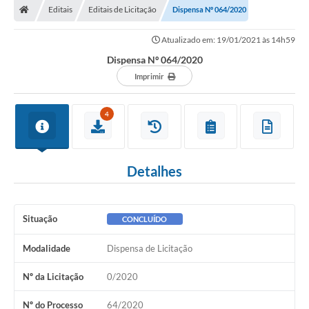
Editais
Editais de Licitação
Dispensa Nº 064/2020
Prefeitura
Atualizado em: 19/01/2021 às 14h59
ACESSO À INFORMAÇÃO
Dispensa Nº 064/2020
Publicações Oficiais
Imprimir
Turismo
4
Notícias
Contato
Detalhes
Obras
Portal do Servidor
Situação
CONCLUÍDO
Nota Fiscal Eletrônica NFS-e
Modalidade
Dispensa de Licitação
Serviços ao Cidadão
Nº da Licitação
0/2020
IPTU
Nº do Processo
64/2020