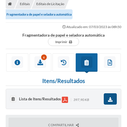
Editais
Editais de Licitação
Prefeitura
Fragmentadora de papel e seladora automática
ACESSO À INFORMAÇÃO
Atualizado em: 07/03/2023 às 08h50
Publicações Oficiais
Fragmentadora de papel e seladora automática
Imprimir
Turismo
Notícias
6
Contato
Obras
Itens/Resultados
Portal do Servidor
Nota Fiscal Eletrônica NFS-e
Lista de Itens/Resultados
397,90 KB
Serviços ao Cidadão
IPTU
COMPARTILHAR