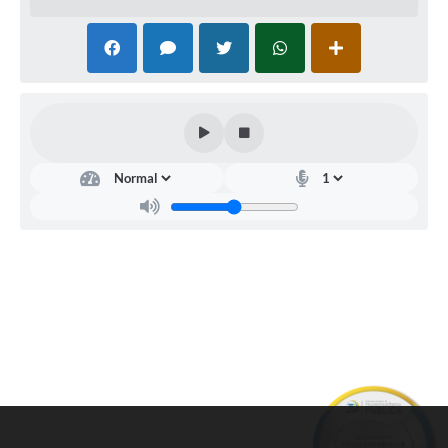
Galeria de Fotos
Arquivos para Download
Secretarias
Projetos
Contas Públicas
Legislação
Editais
Links
Serviços Online
Telefones Úteis
Transparência