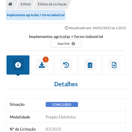
Editais
Editais de Licitação
Prefeitura
Implementos agrícolas + forno industrial
ACESSO À INFORMAÇÃO
Atualizado em: 24/01/2023 às 11h52
Publicações Oficiais
Implementos agrícolas + forno industrial
Imprimir
Turismo
Notícias
5
Contato
Obras
Detalhes
Portal do Servidor
Nota Fiscal Eletrônica NFS-e
Situação
CONCLUÍDO
Serviços ao Cidadão
Modalidade
Pregão Eletrônico
IPTU
Nº da Licitação
83/2022