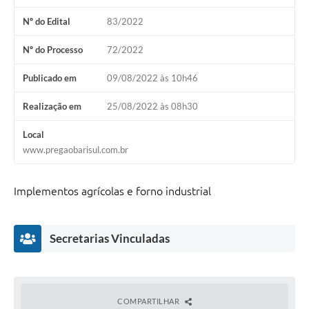
Galeria de Fotos
Nº do Edital
83/2022
Arquivos para Download
Nº do Processo
72/2022
Secretarias
Publicado em
09/08/2022 às 10h46
Projetos
Realização em
25/08/2022 às 08h30
Contas Públicas
Local
Legislação
www.pregaobarisul.com.br
Editais
Implementos agrícolas e forno industrial
Links
Serviços Online
Secretarias Vinculadas
Telefones Úteis
Transparência
COMPARTILHAR