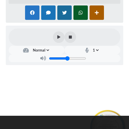
Secr
etar
ia
de
Agri
cult
ura
Luiz
Henr
ique
Migu
el
Lau