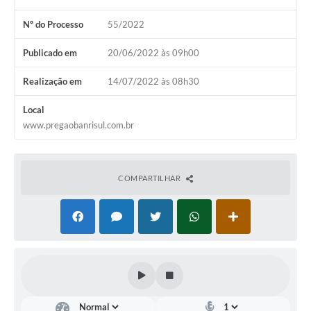
Galeria de Fotos
Nº do Processo
55/2022
Arquivos para Download
Publicado em
20/06/2022 às 09h00
Secretarias
Realização em
14/07/2022 às 08h30
Projetos
Local
Contas Públicas
www.pregaobanrisul.com.br
Legislação
Editais
COMPARTILHAR
Links
Serviços Online
Telefones Úteis
Transparência