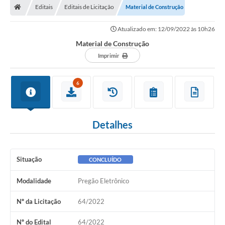
Editais
Editais de Licitação
Material de Construção
Prefeitura
Atualizado em: 12/09/2022 às 10h26
ACESSO À INFORMAÇÃO
Material de Construção
Publicações Oficiais
Imprimir
Turismo
6
Notícias
Contato
Detalhes
Obras
Portal do Servidor
Situação
CONCLUÍDO
Nota Fiscal Eletrônica NFS-e
Modalidade
Pregão Eletrônico
Serviços ao Cidadão
Nº da Licitação
64/2022
IPTU
Nº do Edital
64/2022