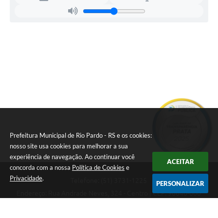
Prefeitura Municipal de Rio Pardo - RS e os cookies:
nosso site usa cookies para melhorar a sua
experiência de navegação. Ao continuar você
ACEITAR
concorda com a nossa
Política de Cookies
e
Privacidade
.
Telefone: (51) 3731-1225
PERSONALIZAR
Endereço: Rua Andrade Neves, 324 - Centro | CEP: 96640-000
08:00hs às 14:00hs