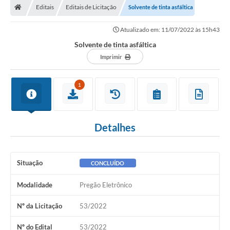
Editais
Editais de Licitação
Solvente de tinta asfáltica
Prefeitura
Atualizado em: 11/07/2022 às 15h43
ACESSO À INFORMAÇÃO
Solvente de tinta asfáltica
Publicações Oficiais
Imprimir
Turismo
1
Notícias
Contato
Detalhes
Obras
Portal do Servidor
Situação
CONCLUÍDO
Nota Fiscal Eletrônica NFS-e
Modalidade
Pregão Eletrônico
Serviços ao Cidadão
Nº da Licitação
53/2022
IPTU
Nº do Edital
53/2022