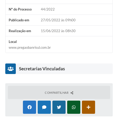
Galeria de Fotos
Nº do Processo
44/2022
Arquivos para Download
Publicado em
27/05/2022 às 09h00
Secretarias
Realização em
15/06/2022 às 08h30
Projetos
Local
Contas Públicas
www.pregaobanrisul.com.br
Legislação
Editais
Secretarias Vinculadas
Links
Serviços Online
COMPARTILHAR
Telefones Úteis
Transparência