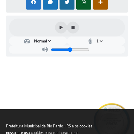
Secr
etar
ia
da
Saú
de
Verô
nica
Lima
Prefeitura Municipal de Rio Pardo - RS e os cookies:
nosso site usa cookies para melhorar a sua