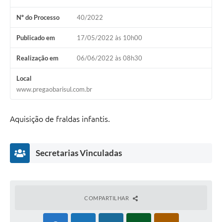
Galeria de Fotos
Nº do Processo
40/2022
Arquivos para Download
Publicado em
17/05/2022 às 10h00
Secretarias
Realização em
06/06/2022 às 08h30
Projetos
Local
Contas Públicas
www.pregaobarisul.com.br
Legislação
Aquisição de fraldas infantis.
Editais
Links
Secretarias Vinculadas
Serviços Online
Telefones Úteis
COMPARTILHAR
Transparência