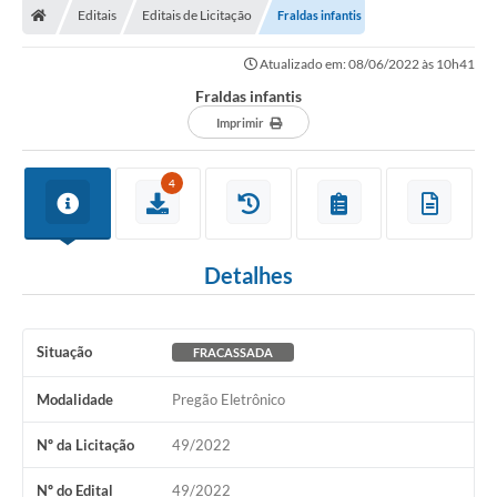
Editais
Editais de Licitação
Fraldas infantis
Prefeitura
Atualizado em: 08/06/2022 às 10h41
ACESSO À INFORMAÇÃO
Fraldas infantis
Publicações Oficiais
Imprimir
Turismo
4
Notícias
Contato
Detalhes
Obras
Portal do Servidor
Situação
FRACASSADA
Nota Fiscal Eletrônica NFS-e
Modalidade
Pregão Eletrônico
Serviços ao Cidadão
Nº da Licitação
49/2022
IPTU
Nº do Edital
49/2022