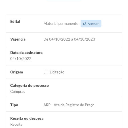
Galeria de Fotos
Arquivos para Download
Edital
Material permanente
Acessar
Secretarias
Projetos
Vigência
De 04/10/2022 à 04/10/2023
Contas Públicas
Data da assinatura
04/10/2022
Legislação
Editais
Origem
LI - Licitação
Links
Categoria do processo
Compras
Serviços Online
Telefones Úteis
Tipo
ARP - Ata de Registro de Preço
Transparência
Receita ou despesa
Receita