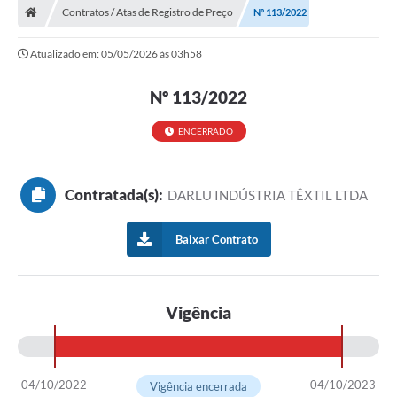
Contratos / Atas de Registro de Preço
Nº 113/2022
Prefeitura
Atualizado em: 05/05/2026 às 03h58
ACESSO À INFORMAÇÃO
Nº 113/2022
Publicações Oficiais
Turismo
ENCERRADO
Notícias
Contratada(s):
DARLU INDÚSTRIA TÊXTIL LTDA
Contato
Obras
Baixar Contrato
Portal do Servidor
Nota Fiscal Eletrônica NFS-e
Vigência
Serviços ao Cidadão
IPTU
04/10/2022
04/10/2023
Vigência encerrada