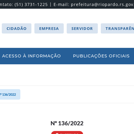
|
ntato: (51) 3731-1225
E-mail:
prefeitura@riopardo.rs.gov
CIDADÃO
EMPRESA
SERVIDOR
TRANSPARÊN
ACESSO À INFORMAÇÃO
PUBLICAÇÕES OFICIAIS
º 136/2022
Nº 136/2022