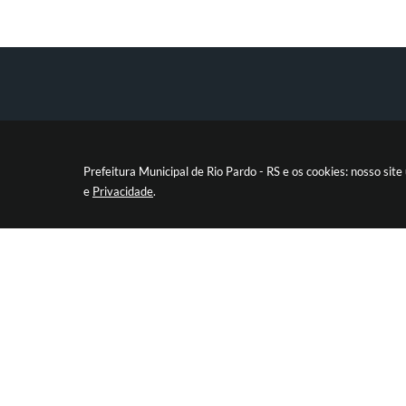
Prefeitura Municipal de Rio Pardo - RS e os cookies: nosso si
e
Privacidade
.
ENDEREÇO
Rua Andrade Neves, 324 - Centro
C
CEP: 96640-000
pref