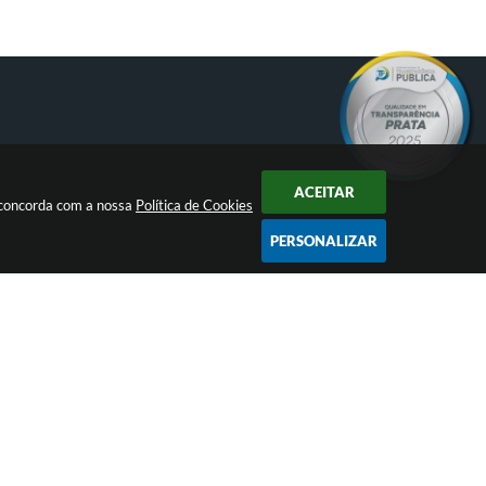
ACEITAR
ê concorda com a nossa
Política de Cookies
PERSONALIZAR
CNPJ
88.821.079/0001-62