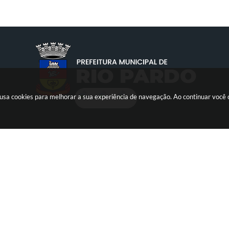
te usa cookies para melhorar a sua experiência de navegação. Ao continuar voc
CONTATO
ATENDIMENTO
ontato: (51) 3731-1225
08:00hs às 14:00hs
E-mail:
eitura@riopardo.rs.gov.br