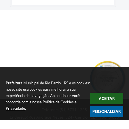
Prefeitura Municipal de Rio Pardo - RS e os cookies:
nosso site usa cookies para melhorar a sua
experiência de navegação. Ao continuar você
ACEITAR
concorda com a nossa
Política de Cookies
e
Privacidade
.
Telefone: (51) 3731-1225
PERSONALIZAR
Endereço: Rua Andrade Neves, 324 - Centro | CEP: 96640-000
08:00hs às 14:00hs