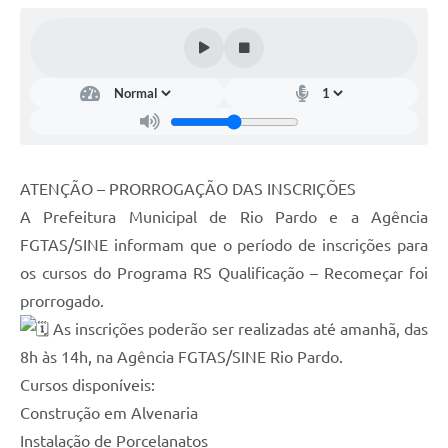
Galeria de Fotos
Arquivos para Download
Secretarias
Projetos
Contas Públicas
ATENÇÃO – PRORROGAÇÃO DAS INSCRIÇÕES
Legislação
A Prefeitura Municipal de Rio Pardo e a Agência
FGTAS/SINE informam que o período de inscrições para
Editais
os cursos do Programa RS Qualificação – Recomeçar foi
Links
prorrogado.
Serviços Online
As inscrições poderão ser realizadas até amanhã, das
8h às 14h, na Agência FGTAS/SINE Rio Pardo.
Telefones Úteis
Cursos disponíveis:
Transparência
Construção em Alvenaria
Instalação de Porcelanatos