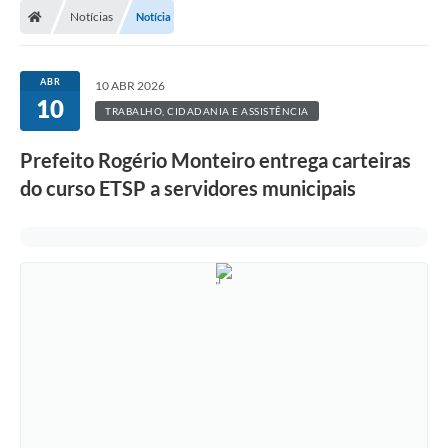
Notícias
Notícia
Prefeitura
ACESSO À INFORMAÇÃO
ABR
10 ABR 2026
10
Publicações Oficiais
TRABALHO, CIDADANIA E ASSISTÊNCIA
Turismo
Prefeito Rogério Monteiro entrega carteiras
do curso ETSP a servidores municipais
Notícias
Contato
Obras
Portal do Servidor
Nota Fiscal Eletrônica NFS-e
Serviços ao Cidadão
IPTU