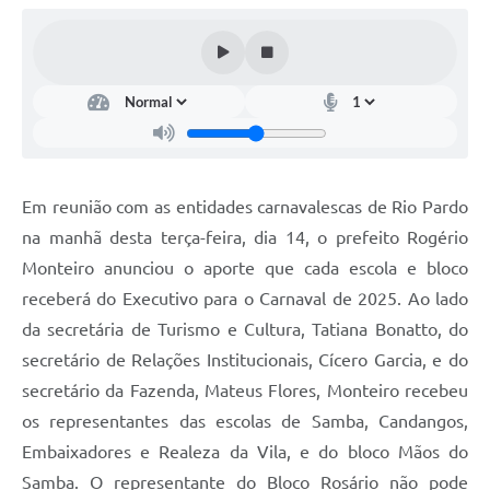
Galeria de Fotos
Arquivos para Download
Secretarias
Projetos
Contas Públicas
Em reunião com as entidades carnavalescas de Rio Pardo
Legislação
na manhã desta terça-feira, dia 14, o prefeito Rogério
Monteiro anunciou o aporte que cada escola e bloco
Editais
receberá do Executivo para o Carnaval de 2025. Ao lado
Links
da secretária de Turismo e Cultura, Tatiana Bonatto, do
Serviços Online
secretário de Relações Institucionais, Cícero Garcia, e do
secretário da Fazenda, Mateus Flores, Monteiro recebeu
Telefones Úteis
os representantes das escolas de Samba, Candangos,
Transparência
Embaixadores e Realeza da Vila, e do bloco Mãos do
Samba. O representante do Bloco Rosário não pode