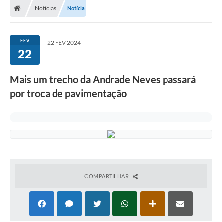
Notícias
Notícia
Prefeitura
ACESSO À INFORMAÇÃO
FEV
22 FEV 2024
22
Publicações Oficiais
Turismo
Mais um trecho da Andrade Neves passará
por troca de pavimentação
Notícias
Contato
Obras
Portal do Servidor
Nota Fiscal Eletrônica NFS-e
COMPARTILHAR
Serviços ao Cidadão
IPTU