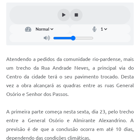
Galeria de Fotos
Arquivos para Download
Secretarias
Projetos
Contas Públicas
Atendendo a pedidos da comunidade rio-pardense, mais
Legislação
um trecho da Rua Andrade Neves, a principal via do
Centro da cidade terá o seu pavimento trocado. Desta
Editais
vez a obra alcançará as quadras entre as ruas General
Links
Osório e Senhor dos Passos.
Serviços Online
A primeira parte começa nesta sexta, dia 23, pelo trecho
Telefones Úteis
entre a General Osório e Almirante Alexandrino. A
Transparência
previsão é de que a conclusão ocorra em até 10 dias,
dependendo das condições climáticas.