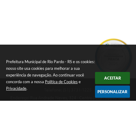
Prefeitura Municipal de Rio Pardo - RS e os cookies:
nosso site usa cookies para melhorar a sua
experiência de navegação. Ao continuar você
ACEITAR
concorda com a nossa
Política de Cookies
e
Privacidade
.
Telefone: (51) 3731-1225
PERSONALIZAR
Endereço: Rua Andrade Neves, 324 - Centro | CEP: 96640-000
08:00hs às 14:00hs
CNPJ: 88.821.079/0001-62
Prefeitura Municipal de Rio Pardo - RS