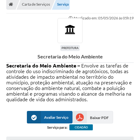
Carta de Serviços
Serviço
Prefeitura
Atualizado em: 05/05/2026 às 05h19
ACESSO À INFORMAÇÃO
Publicações Oficiais
Turismo
PREFEITURA
Secretaria do Meio Ambiente
Notícias
Secretaria do Meio Ambiente –
Envolve as tarefas de
controle do uso indiscriminado de agrotóxicos, todas as
Contato
atividades de impacto ambiental no território do
município, proteção ambiental, atuação na preservação e
Obras
conservação do ambiente natural, combate a poluição
ambiental e programas visando o alcance da melhoria na
Portal do Servidor
qualidade de vida dos administrados.
Nota Fiscal Eletrônica NFS-e
Avaliar Serviço
Baixar PDF
Serviços ao Cidadão
Serviço para:
CIDADÃO
IPTU