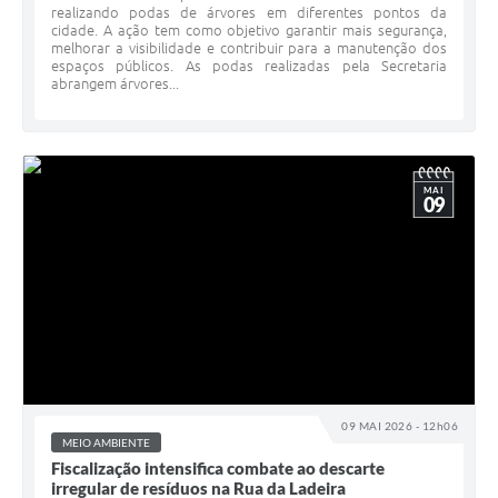
realizando podas de árvores em diferentes pontos da
cidade. A ação tem como objetivo garantir mais segurança,
melhorar a visibilidade e contribuir para a manutenção dos
espaços públicos. As podas realizadas pela Secretaria
abrangem árvores...
MAI
09
09 MAI 2026 - 12h06
MEIO AMBIENTE
Fiscalização intensifica combate ao descarte
irregular de resíduos na Rua da Ladeira