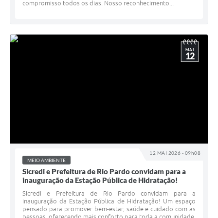
compromisso todos os dias. Nosso reconhecimento...
MAI
12
12 MAI 2026 - 09h08
MEIO AMBIENTE
Sicredi e Prefeitura de Rio Pardo convidam para a
inauguração da Estação Pública de Hidratação!
Sicredi e Prefeitura de Rio Pardo convidam para a
inauguração da Estação Pública de Hidratação! Um espaço
pensado para promover bem-estar, saúde e cuidado com as
pessoas, oferecendo mais conforto para toda a comunidade.