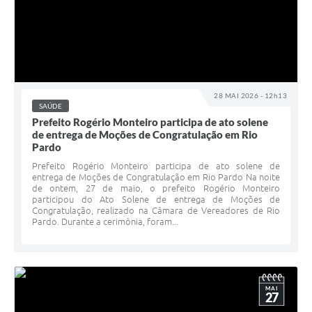
28 MAI 2026 - 12h13
SAÚDE
Prefeito Rogério Monteiro participa de ato solene
de entrega de Moções de Congratulação em Rio
Pardo
Prefeito Rogério Monteiro participa de ato solene de
entrega de Moções de Congratulação em Rio Pardo Na noite
de ontem, 27 de maio, o prefeito Rogério Monteiro
participou do Ato Solene de entrega de Moções de
Congratulação, realizado na Câmara de Vereadores de Rio
Pardo. Durante a cerimônia, foram...
MAI
27