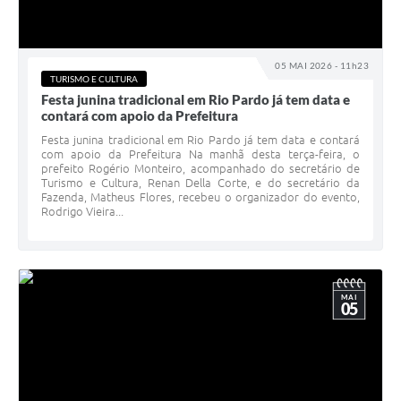
05 MAI 2026 - 11h23
TURISMO E CULTURA
Festa junina tradicional em Rio Pardo já tem data e
contará com apoio da Prefeitura
Festa junina tradicional em Rio Pardo já tem data e contará
com apoio da Prefeitura Na manhã desta terça-feira, o
prefeito Rogério Monteiro, acompanhado do secretário de
Turismo e Cultura, Renan Della Corte, e do secretário da
Fazenda, Matheus Flores, recebeu o organizador do evento,
Rodrigo Vieira...
MAI
05