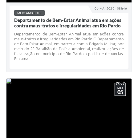
06 MAI 2026 - 08h46
MEIO AMBIENTE
Departamento de Bem-Estar Animal atua em ações
contra maus-tratos e irregularidades em Rio Pardo
Departamento de Bem-Estar Animal atua em ações contra
maus-tratos e irregularidades em Rio Pardo O Departamento
de Bem-Estar Animal, em parceria com a Brigada Militar, por
meio do 2º Batalhão de Polícia Ambiental, realizou ações de
fiscalização no município de Rio Pardo a partir de denúncias.
Em uma...
MAI
05