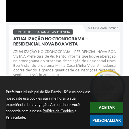
05 MAI 2026 - 09h44
TRABALHO, CIDADANIA E ASSISTÊNCIA
ATUALIZAÇÃO NO CRONOGRAMA –
RESIDENCIAL NOVA BOA VISTA
ATUALIZAÇÃO NO CRONOGRAMA – RESIDENCIAL NOVA BOA
VISTA A Prefeitura de Rio Pardo informa que houve alteração
no cronograma do processo de seleção do Residencial Nova
Boa Vista, do programa Minha Casa Minha Vida. A mudança
ocorre devido à grande quantidade de inscrições recebidas,
sendo necessário ampliar o...
Prefeitura Municipal de Rio Pardo - RS e os cookies:
nosso site usa cookies para melhorar a sua
MAI
experiência de navegação. Ao continuar você
04
ACEITAR
concorda com a nossa
Política de Cookies
e
Privacidade
.
PERSONALIZAR