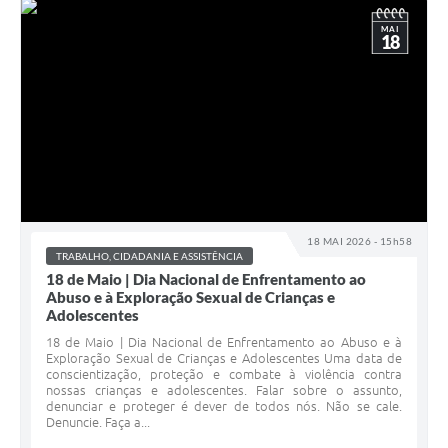
MAI
18
18 MAI 2026 - 15h58
TRABALHO, CIDADANIA E ASSISTÊNCIA
18 de Maio | Dia Nacional de Enfrentamento ao
Abuso e à Exploração Sexual de Crianças e
Adolescentes
18 de Maio | Dia Nacional de Enfrentamento ao Abuso e à
Exploração Sexual de Crianças e Adolescentes Uma data de
conscientização, proteção e combate à violência contra
nossas crianças e adolescentes. Falar sobre o assunto,
denunciar e proteger é dever de todos nós. Não se cale.
Denuncie. Faça a...