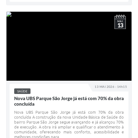
MAI
13
13 MAI 2026 - 14h15
SAÚDE
Nova UBS Parque São Jorge já está com 70% da obra
concluída
Nova UBS Parque São Jorge já está com 70% da obra
concluída A construção da nova Unidade Básica de Saúde do
bairro Parque São Jorge segue avançando e já alcançou 70%
de execução. A obra irá ampliar e qualificar o atendimento à
comunidade, oferecendo mais conforto, acessibilidade e
melhores condições para...