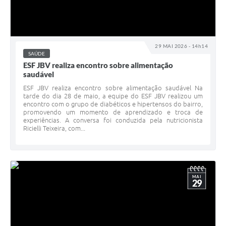
29 MAI 2026 - 14h14
SAÚDE
ESF JBV realiza encontro sobre alimentação
saudável
ESF JBV realiza encontro sobre alimentação saudável Na
tarde do dia 28 de maio, a equipe do ESF JBV realizou um
encontro com o grupo de diabéticos e hipertensos do bairro,
promovendo um momento de aprendizado e troca de
experiências. A conversa foi conduzida pela nutricionista
Ricielli Teixeira, com...
MAI
29