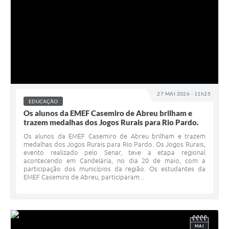
27 MAI 2026 - 11h25
EDUCAÇÃO
Os alunos da EMEF Casemiro de Abreu brilham e
trazem medalhas dos Jogos Rurais para Rio Pardo.
Os alunos da EMEF Casemiro de Abreu brilham e trazem
medalhas dos Jogos Rurais para Rio Pardo. Os Jogos Rurais,
evento realizado pelo Senar, teve a etapa regional
acontecendo em Candelária, no dia 20 de maio, com a
participação dos municípios da região. Os estudantes da
EMEF Casemiro de Abreu, participaram...
MAI