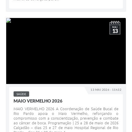
MAI
13
13 MAI 2026 - 11h32
SAÚDE
MAIO VERMELHO 2026
MAIO VERMELHO 2026 A Coordenação de Saúde Bucal de
Rio Pardo apoia o Maio Vermelho, reforçando o
compromisso com a conscientização, prevenção e combate
ao câncer de boca. Programação | 25 a 28 de maio de 2026
Calçadão – dias 25 e 27 de maio Hospital Regional de Rio