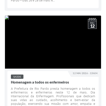
Pardo – dias 26 e 28 de maio A...
MAI
12
12 MAI 2026 - 13h04
SAÚDE
Homenagem a todos os enfermeiros
A Prefeitura de Rio Pardo presta homenagem a todos os
enfermeiros e enfermeiras neste 12 de maio, Dia
Internacional da Enfermagem. Profissionais que dedicam
suas vidas ao cuidado, acolhimento e bem-estar da
população, exercendo sua missão com amor, empatia e