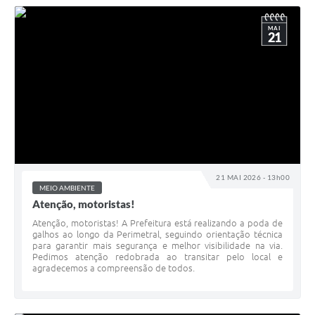
MAI
21
21 MAI 2026 - 13h00
MEIO AMBIENTE
Atenção, motoristas!
Atenção, motoristas! A Prefeitura está realizando a poda de
galhos ao longo da Perimetral, seguindo orientação técnica
para garantir mais segurança e melhor visibilidade na via.
Pedimos atenção redobrada ao transitar pelo local e
agradecemos a compreensão de todos.