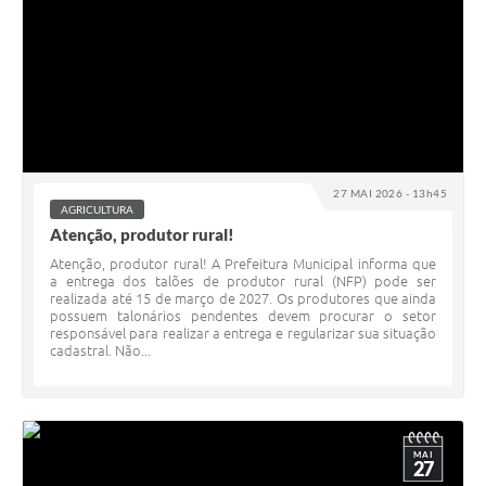
27 MAI 2026 - 13h45
AGRICULTURA
Atenção, produtor rural!
Atenção, produtor rural! A Prefeitura Municipal informa que
a entrega dos talões de produtor rural (NFP) pode ser
realizada até 15 de março de 2027. Os produtores que ainda
possuem talonários pendentes devem procurar o setor
responsável para realizar a entrega e regularizar sua situação
cadastral. Não...
MAI
27