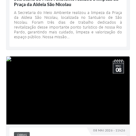
Praça da Aldeia São Nicolau
A Secretaria do Meio Ambiente realizou a limpeza da Praça
da Aldeia São Nicolau, localizada no Santuário de São
Nicolau. Foram três dias de trabalho dedicados à
revitalização desse importante ponto turístico de nossa Rio
Pardo, garantindo mais cuidado, limpeza e valorização do
espaço público. Nossa missão...
MAI
08
08 MAI 2026 - 11h26
OBRAS