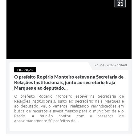
21
21 MAI 2026 - 13h40
FINANÇAS
O prefeito Rogério Monteiro esteve na Secretaria de
Relações Institucionais, junto ao secretário Irajá
Marques e ao deputado...
O prefeito Rogério Monteiro esteve na Secretaria de
Relações Institucionais, junto ao secretário Irajá Marques e
ao deputado Paulo Pimenta, realizando reivindicações em
busca de recursos e investimentos para o município de Rio
Pardo. A reunião contou com a presença de
aproximadamente 50 prefeitos de...