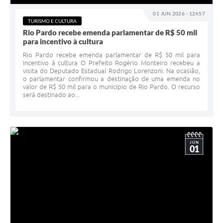
Galeria de Fotos
01 JUN 2026 - 12h57
TURISMO E CULTURA
Arquivos para Download
Rio Pardo recebe emenda parlamentar de R$ 50 mil
para incentivo à cultura
Secretarias
Rio Pardo recebe emenda parlamentar de R$ 50 mil para
incentivo à cultura O Prefeito Rogério Monteiro recebeu a
Projetos
visita do Deputado Estadual Rodrigo Lorenzoni. Na ocasião,
o parlamentar confirmou a destinação de uma emenda no
Contas Públicas
valor de R$ 50 mil para o município de Rio Pardo. O recurso
será destinado ao...
Legislação
Editais
Links
JUN
01
Serviços Online
Telefones Úteis
Transparência