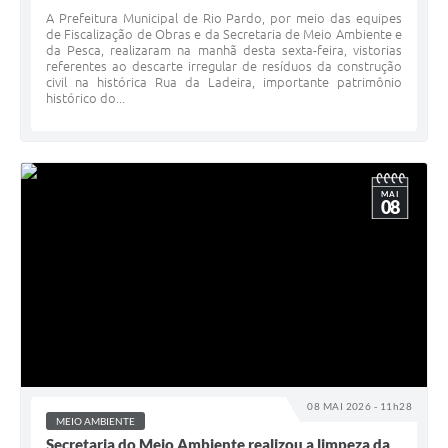
A Prefeitura Municipal de Rio Pardo, por meio das equipes
de Fiscalização de Obras e da Secretaria de Meio Ambiente e
da Pesca, realizaram na manhã desta sexta-feira, vistorias
referentes ao descarte irregular de resíduos da construção
civil na histórica Rua da Ladeira, importante patrimônio
histórico do...
MAI
08
08 MAI 2026 - 11h28
MEIO AMBIENTE
Secretaria do Meio Ambiente realizou a limpeza da