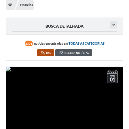
Notícias
Prefeitura
ACESSO À INFORMAÇÃO
BUSCA DETALHADA
Publicações Oficiais
Turismo
notícias encontradas em
TODAS AS CATEGORIAS
2301
RSS
RECEBA NOTÍCIAS
Notícias
Contato
JUN
Obras
01
Portal do Servidor
Nota Fiscal Eletrônica NFS-e
Serviços ao Cidadão
IPTU