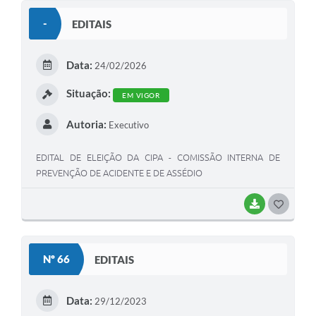
Galeria de Fotos
-
EDITAIS
Arquivos para Download
Data:
Secretarias
24/02/2026
Situação:
Projetos
EM VIGOR
Contas Públicas
Autoria:
Executivo
Legislação
EDITAL DE ELEIÇÃO DA CIPA - COMISSÃO INTERNA DE
PREVENÇÃO DE ACIDENTE E DE ASSÉDIO
Editais
Links
BAIXAR
G
O
Serviços Online
S
Nº 66
EDITAIS
Telefones Úteis
T
Transparência
E
Data:
29/12/2023
I