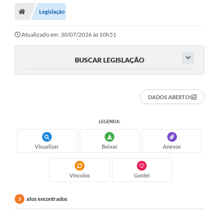
Legislação
Prefeitura
ACESSO À INFORMAÇÃO
Atualizado em: 30/07/2026 às 10h51
Publicações Oficiais
BUSCAR LEGISLAÇÃO
Turismo
Notícias
DADOS ABERTOS
Contato
LEGENDA:
Obras
Visualizar
Baixar
Anexos
Portal do Servidor
Nota Fiscal Eletrônica NFS-e
Vínculos
Gostei
Serviços ao Cidadão
atos encontrados
3
IPTU