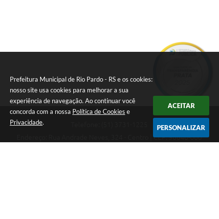
E
I
Prefeitura Municipal de Rio Pardo - RS e os cookies:
nosso site usa cookies para melhorar a sua
experiência de navegação. Ao continuar você
ACEITAR
concorda com a nossa
Política de Cookies
e
Privacidade
.
Telefone: (51) 3731-1225
PERSONALIZAR
Endereço: Rua Andrade Neves, 324 - Centro | CEP: 96640-000
08:00hs às 14:00hs
CNPJ: 88.821.079/0001-62
Prefeitura Municipal de Rio Pardo - RS
Versão do Sistema:
3.5.3 - 19/06/2026
Portal atualizado em:
07/08/2026 09:36
Dados Abertos