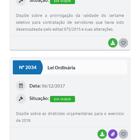
Situação:
EM VIGOR
Dispõe sobre a prorrogação da validade do certame
seletivo para contratação de servidores que havia sido
desencadeada pelo edital 075/2015 e suas alterações.
BAIXAR
G
O
S
Nº 2034
Lei Ordinária
T
E
Data:
06/12/2017
I
Situação:
EM VIGOR
Dispõe sobre as diretrizes orçamentárias para o exercício
de 2018.
BAIXAR
ANEXOS
G