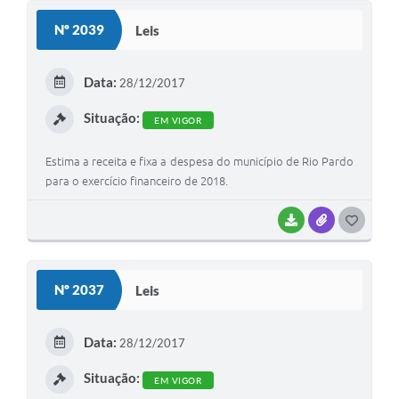
Galeria de Fotos
Nº 2039
Leis
Arquivos para Download
Data:
Secretarias
28/12/2017
Situação:
Projetos
EM VIGOR
Contas Públicas
Estima a receita e fixa a despesa do município de Rio Pardo
para o exercício financeiro de 2018.
Legislação
Editais
BAIXAR
ANEXOS
G
O
Links
S
Nº 2037
Leis
Serviços Online
T
Telefones Úteis
E
Data:
28/12/2017
I
Transparência
Situação:
EM VIGOR