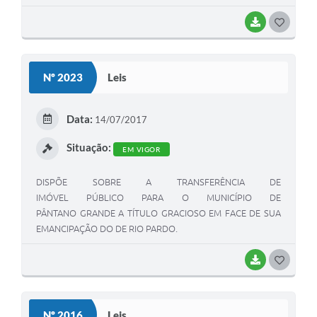
GRATUITAMENTE, DE QUALQUER FORMA, A CRIANÇA E
ADOLESCENTE.
BAIXAR
G
O
S
Nº 2023
Leis
T
E
Data:
14/07/2017
I
Situação:
EM VIGOR
DISPÕE SOBRE A TRANSFERÊNCIA DE
IMÓVEL PÚBLICO PARA O MUNICÍPIO DE
PÂNTANO GRANDE A TÍTULO GRACIOSO EM FACE DE SUA
EMANCIPAÇÃO DO DE RIO PARDO.
BAIXAR
G
O
S
Nº 2016
Leis