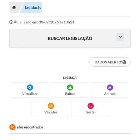
Legislação
Prefeitura
ACESSO À INFORMAÇÃO
Atualizado em: 30/07/2026 às 10h51
Publicações Oficiais
BUSCAR LEGISLAÇÃO
Turismo
Notícias
DADOS ABERTOS
Contato
LEGENDA:
Obras
Visualizar
Baixar
Anexos
Portal do Servidor
Nota Fiscal Eletrônica NFS-e
Vínculos
Gostei
Serviços ao Cidadão
atos encontrados
40
IPTU